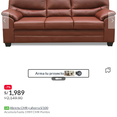
Arma tu proyecto
+
2
o
f
-7%
n
1,989
S/
I
2,149.90
S/
r
e
l
Abre tu CMR y ahorra S/100
l
Acumula hasta
1989
CMR Puntos
e