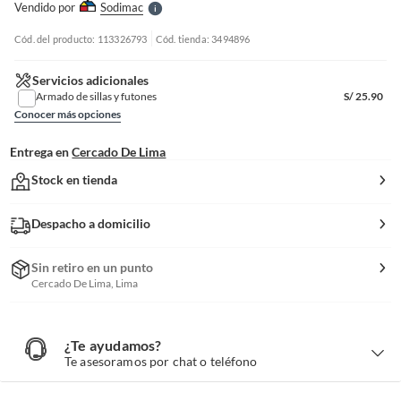
Vendido por
Sodimac
S
Cód. del producto: 113326793
Cód. tienda: 3494896
Servicios adicionales
Armado de sillas y futones
S/
25.90
Conocer más opciones
Entrega en
Cercado De Lima
Stock en tienda
Despacho a domicilio
Sin retiro en un punto
Cercado De Lima, Lima
¿Te ayudamos?
¿
T
Te asesoramos por chat o teléfono
e
a
y
u