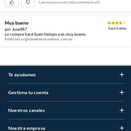
1 persona encontró este comentario útil.
Muy bueno
hace 4 años
por Jose987
Lo compre hace buen tiempo y es muy bueno
Publicado originalmente en
sodimac.com.pe
Te ayudamos
Gestiona tu cuenta
LIbro de reclamaciones
Centro de ayuda
Nuestros canales
Mi cuenta
Servicio al cliente
Regístrate ahora
Nuestra empresa
Tiendas Sodimac y Maestro
Legales