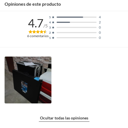
Opiniones de este producto
4
5
4.7
2
4
/5
0
3
0
2
6
comentarios
0
1
Ocultar todas las opiniones