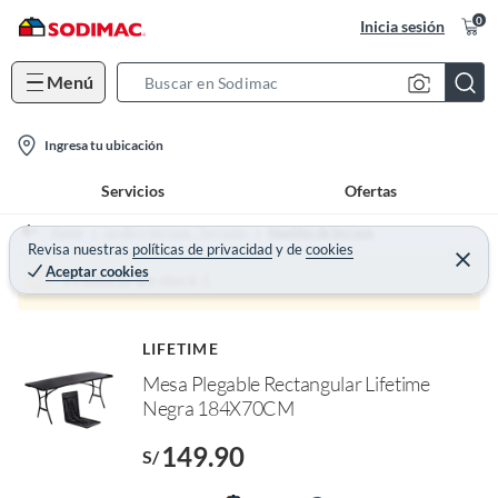
0
Inicia sesión
Menú
S
e
l
a
Ingresa tu ubicación
o
r
Servicios
Ofertas
c
c
a
h
Home
Jardín y terraza - Terrazas
Muebles de terraza
t
Revisa nuestras
políticas de privacidad
y
de
cookies
B
C
Aceptar cookies
e
i
a
Producto sin stock :(
r
o
r
r
a
n
r
o
LIFETIME
-
f
Mesa Plegable Rectangular Lifetime
i
n
I
Negra 184X70CM
c
r
o
e
149.90
l
S/
n
l
e