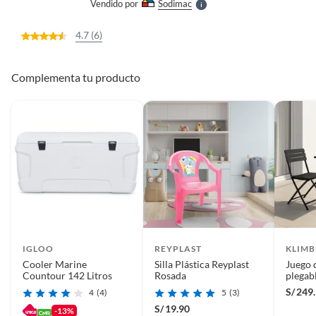
Vendido por
Sodimac
S
4.7 (6)
Complementa tu producto
IGLOO
REYPLAST
KLIMB
Cooler Marine
Silla Plástica Reyplast
Juego 
Countour 142 Litros
Rosada
plegabl
S/
249
4
(4)
5
(3)
S/
19.90
-13%