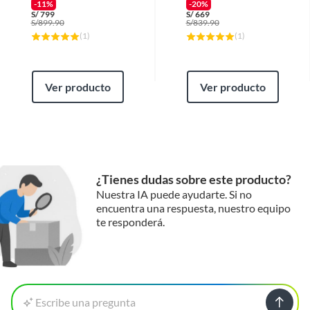
Protector
-11%
-20%
abolladuras, manchas, etc.).
S/
799
S/
669
S/
899.90
S/
839.90
(
1
)
(
1
)
Ver producto
Ver producto
¿Tienes dudas sobre este producto?
Nuestra IA puede ayudarte. Si no
encuentra una respuesta, nuestro equipo
te responderá.
Escribe una pregunta