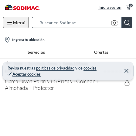
0
Inicia sesión
Menú
S
e
l
a
Ingresa tu ubicación
o
r
Servicios
Ofertas
c
c
a
h
Home
Dormitorio - Camas
Camas 1,5 Plazas
t
Revisa nuestras
políticas de privacidad
y
de
cookies
B
(0)
C
FORLI
Aceptar cookies
e
i
a
r
Cama Diván Polaris 1.5 Plazas + Colchón +
o
r
r
a
Almohada + Protector
n
r
-
i
c
o
n