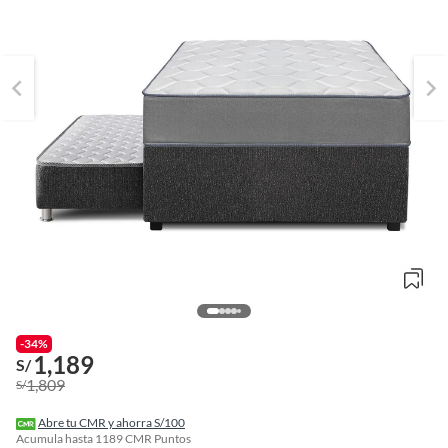
o
f
-34%
n
1,189
S/
I
1,809
S/
r
e
l
Abre tu CMR y ahorra S/100
l
Acumula hasta
1189
CMR Puntos