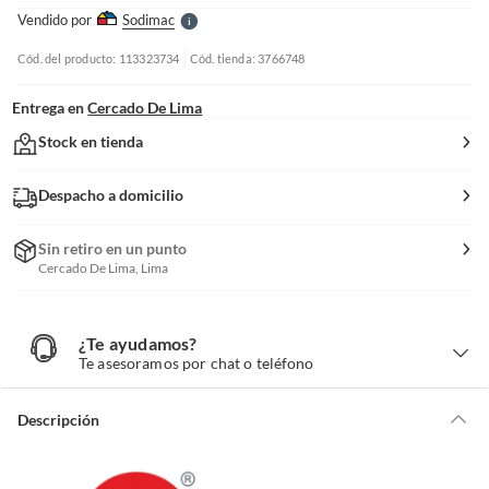
e
Vendido por
Sodimac
S
Cód. del producto: 113323734
Cód. tienda: 3766748
Entrega en
Cercado De Lima
Stock en tienda
Despacho a domicilio
Sin retiro en un punto
Cercado De Lima, Lima
¿Te ayudamos?
¿
T
Te asesoramos por chat o teléfono
e
a
y
u
d
Descripción
a
m
o
s
?