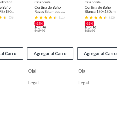
collection
casa bonita
casa bonita
de Baño
Cortina de Baño
Cortina de Baño
78x180
Rayas Estampadas
Blanca 180x180cm
180x180cm
(36)
(11)
(12)
Celeste
-25%
-32%
S/
14.90
S/
14.90
(incluye asientos de inodoro con empaque abierto).
S/
19.90
S/
21.90
al Carro
Agregar al Carro
Agregar al Carro
s de devolución y cambio:
Ojal
Ojal
so y otros productos para asfalto.
rodomésticos, tecnología, línea blanca, colchones, muebles,
Legal
Legal
, sin uso y deberá contar con todos sus accesorios,
diciones (sin rayas, piquetes, abolladuras, manchas,