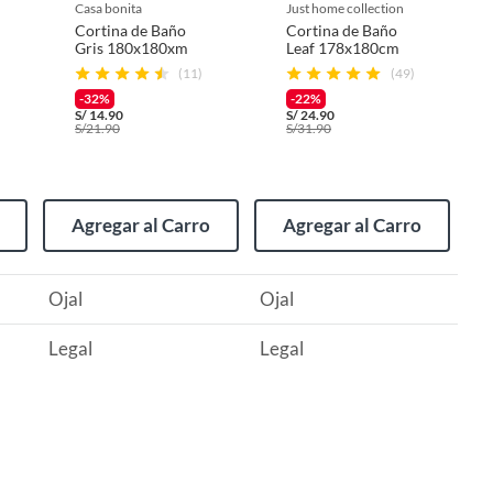
casa bonita
just home collection
Cortina de Baño
Cortina de Baño
Gris 180x180xm
Leaf 178x180cm
(11)
(49)
-32%
-22%
S/
14.90
S/
24.90
S/
21.90
S/
31.90
Agregar al Carro
Agregar al Carro
Ojal
Ojal
Legal
Legal