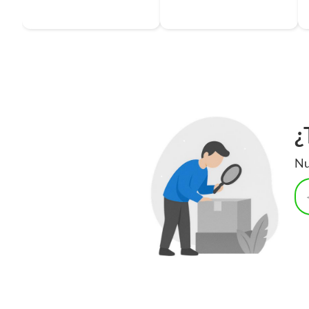
las pisos y alfombras de baño, que añadirán comodidad y esti
¿
Nu