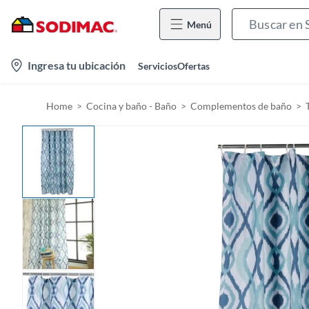
Menú
l
Ingresa tu ubicación
Servicios
Ofertas
o
c
Home
Cocina y baño - Baño
Complementos de baño
a
t
i
o
n
-
i
c
o
n