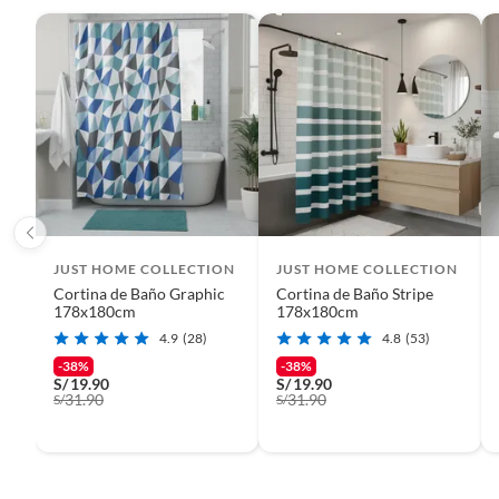
Esta cortina de baño está fabricada en poliéster, lo que le 
etc.).
de opacidad es opaca, ideal para mantener la privacidad. Cu
con pasador, lo que facilita su instalación. Además, incluye
es variado, por lo que el que recibas será al azar.
JUST HOME COLLECTION
JUST HOME COLLECTION
Cortina de Baño Graphic
Cortina de Baño Stripe
178x180cm
178x180cm
4.9
(28)
4.8
(53)
-38%
-38%
S/
19.90
S/
19.90
31.90
31.90
S/
S/