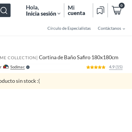
0
Hola
,
Mi
cuenta
Inicia sesión
Círculo de Especialistas
Contáctanos
o
f
n
I
r
e
Cortina de Baño Safiro 180x180cm
|
l
OME COLLECTION
l
e
4.9 (15)
r
Sodimac
S
oducto sin stock :(