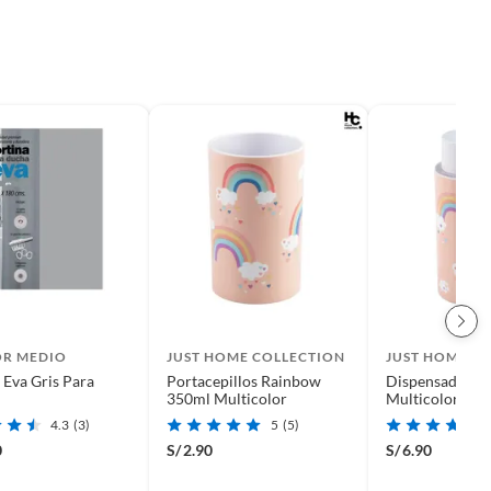
OR MEDIO
JUST HOME COLLECTION
JUST HOME C
 Eva Gris Para
Portacepillos Rainbow
Dispensador de
350ml Multicolor
Multicolor
4.3
(3)
5
(5)
0
S/
2.90
S/
6.90