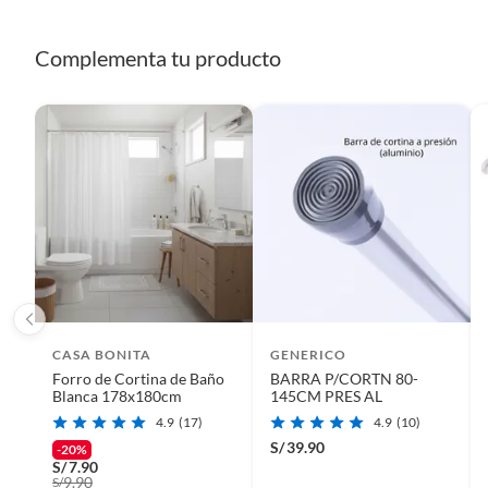
Complementa tu producto
CASA BONITA
GENERICO
Forro de Cortina de Baño
BARRA P/CORTN 80-
Blanca 178x180cm
145CM PRES AL
4.9
(17)
4.9
(10)
Complementa tu
Cortina de Baño
S/
39.90
-20%
Para completar tu baño, considera las barras de cortina, e
S/
7.90
9.90
S/
explorar las cortinas de baño, para tener una de repuesto o p