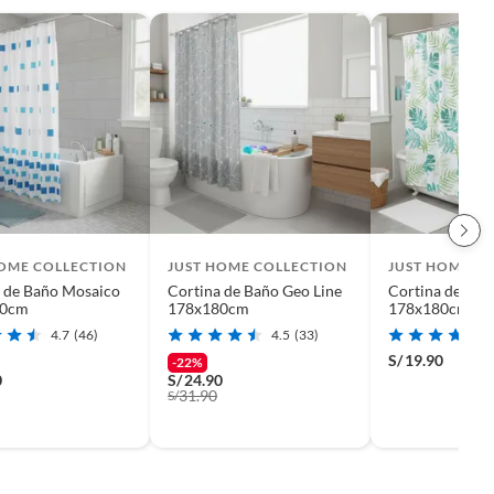
HOME COLLECTION
JUST HOME COLLECTION
JUST HOME C
 de Baño Mosaico
Cortina de Baño Geo Line
Cortina de Bañ
80cm
178x180cm
178x180cm
4.7
(46)
4.5
(33)
S/
19.90
-22%
0
S/
24.90
31.90
S/