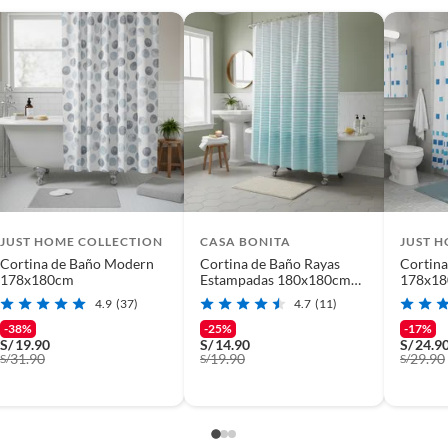
proporciona una estructura compacta y duradera. Su nivel
enta con un sistema de colgado con ojales y terminación
 ganchos para que puedas colgarla de inmediato. El color
JUST HOME COLLECTION
CASA BONITA
JUST 
Cortina de Baño Modern
Cortina de Baño Rayas
Cortina
178x180cm
Estampadas 180x180cm
178x1
Celeste
4.9
(37)
4.7
(11)
-38%
-25%
-17%
S/
19.90
S/
14.90
S/
24.9
31.90
19.90
29.90
S/
S/
S/