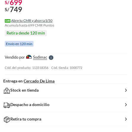
699
S/
749
S/
o
f
Abre tu CMR y ahorra S/50
n
Acumula hasta
699
CMR Puntos
I
Retira desde 120 min
r
e
Envío en 120 min
l
l
e
Vendido por
Sodimac
S
Cód. del producto: 113318356
Cód. tienda: 1000772
Entrega en
Cercado De Lima
Stock en tienda
Despacho a domicilio
Retira tu compra