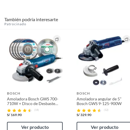
También podría interesarte
Patrocinado
BOSCH
BOSCH
Amoladora Bosch GWS 700-
Amoladora angular de 5"
710W + Disco de Desbaste
Bosch GWS 9-125-900W
Bosch Expert for Metal +
(14)
(12)
Disco diamantado
S/
169.90
S/
329.90
Ver producto
Ver producto