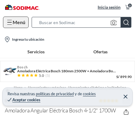
0
Inicia sesión
Menú
S
e
l
a
Ingresa tu ubicación
o
r
Servicios
Ofertas
c
c
a
h
t
Bosch
B
Amoladora Eléctrica Bosch 180mm 2500W + Amoladora Bosch Gws 850
i
a
5.0
(5)
S/
899.90
o
r
Home
Herramientas y máquinas - Herramientas eléctricas e inalámbricas
n
Revisa nuestras
políticas de privacidad
y
de
cookies
Amoladoras y esmeriles
-
C
Aceptar cookies
5 (7)
e
BOSCH
i
r
r
Amoladora Angular Eléctrica Bosch 4-1/2" 1700W
c
a
r
o
n