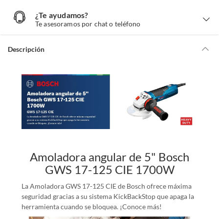
¿Te ayudamos?
¿
T
Te asesoramos por chat o teléfono
e
a
y
u
d
Descripción
a
m
o
s
?
Amoladora angular de 5" Bosch
GWS 17-125 CIE 1700W
La Amoladora GWS 17-125 CIE de Bosch ofrece máxima
seguridad gracias a su sistema KickBackStop que apaga la
herramienta cuando se bloquea. ¡Conoce más!