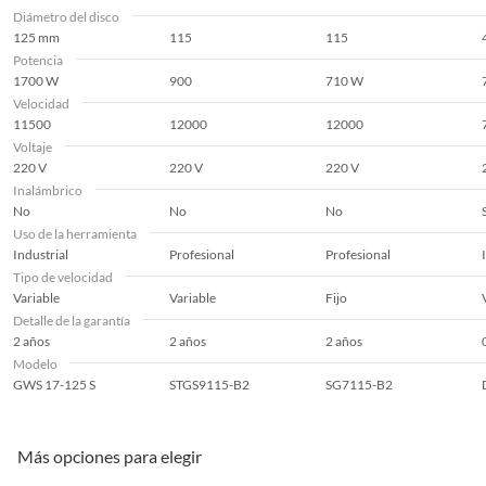
Diámetro del disco
125 mm
115
115
Potencia
1700 W
900
710 W
Velocidad
11500
12000
12000
Voltaje
220 V
220 V
220 V
Inalámbrico
No
No
No
Uso de la herramienta
Industrial
Profesional
Profesional
Tipo de velocidad
Variable
Variable
Fijo
Detalle de la garantía
2 años
2 años
2 años
Modelo
GWS 17-125 S
STGS9115-B2
SG7115-B2
Más opciones para elegir