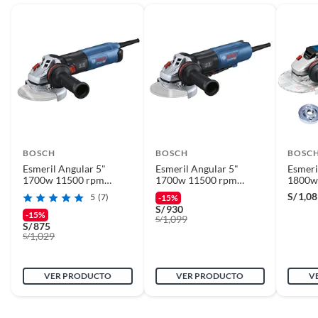
BOSCH
BOSCH
BOSC
Esmeril Angular 5"
Esmeril Angular 5"
Esmeri
1700w 11500 rpm
1700w 11500 rpm
1800w
Bosch GWS 17-125 S
Bosch GWS 17-125 PS
S/
1,08
5
(7)
-15%
S/
930
-15%
1,099
S/
S/
875
1,029
S/
VER PRODUCTO
VER PRODUCTO
V