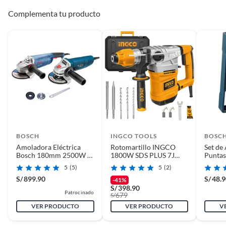
Complementa tu producto
BOSCH
INGCO TOOLS
BOSC
Amoladora Eléctrica
Rotomartillo INGCO
Set de
Bosch 180mm 2500W +
1800W SDS PLUS 7J
Puntas
Amoladora Bosch Gws
RH18008
Line 1
5
(5)
5
(2)
850
S/
899.90
S/
48.
-41%
S/
398.90
Patrocinado
679
S/
VER PRODUCTO
VER PRODUCTO
V