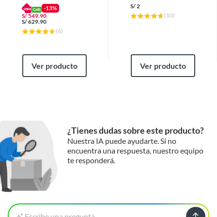
S/
2
-13%
(
10
)
S/
549.90
S/
629.90
(
6
)
Ver producto
Ver producto
¿Tienes dudas sobre este producto?
Nuestra IA puede ayudarte. Si no
encuentra una respuesta, nuestro equipo
te responderá.
Escribe una pregunta