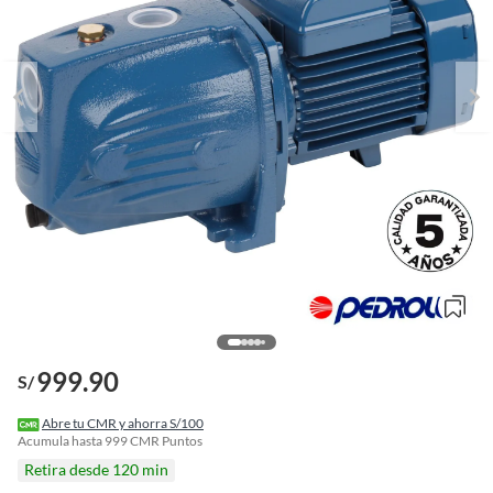
999.90
S/
o
f
Abre tu CMR y ahorra S/100
n
Acumula hasta
999
CMR Puntos
I
Retira desde 120 min
r