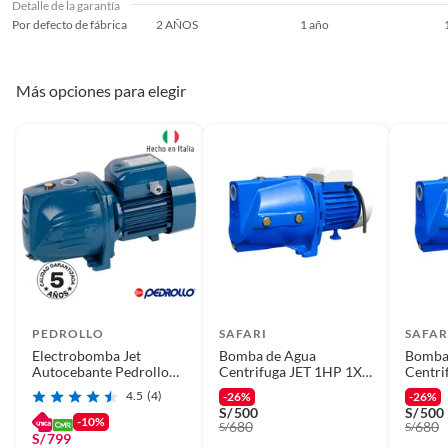
Detalle de la garantía
Por defecto de fábrica
2 AÑOS
1 año
Más opciones para elegir
PEDROLLO
SAFARI
SAFAR
Electrobomba Jet
Bomba de Agua
Bomba
Autocebante Pedrollo
Centrifuga JET 1HP 1X1
Centri
JSWM 2C 1 HP 70 L/min
Safari JSW10M
Safar
4.5
(4)
-26%
-26%
S/
500
S/
500
-10%
680
680
S/
S/
S/
799