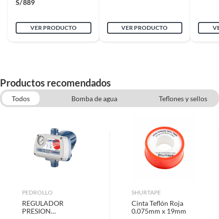
S/
889
VER PRODUCTO
VER PRODUCTO
V
Productos recomendados
Todos
Bomba de agua
Teflones y sellos
Gasfiteria
Valvulas de Agua
Accesorios de soldadoras
Canerias, Tubos y Fitting
Pegamentos para pisos
Llaves de agua
PEDROLLO
SHURTAPE
REGULADOR
Cinta Teflón Roja
PRESION
0.075mm x 19mm
EASYPRESS