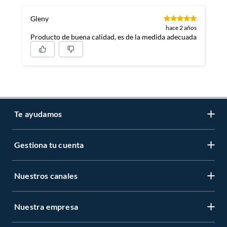
Gleny
hace 2 años
Producto de buena calidad, es de la medida adecuada
Te ayudamos
Gestiona tu cuenta
LIbro de reclamaciones
Centro de ayuda
Nuestros canales
Mi cuenta
Servicio al cliente
Regístrate ahora
Nuestra empresa
Tiendas Sodimac y Maestro
Legales
Recuperar mi clave
APP Sodimac