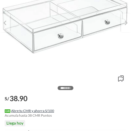
o
38.90
f
S/
n
I
r
Abre tu CMR y ahorra S/100
e
Acumula hasta
38
CMR Puntos
l
Llega hoy
l
e