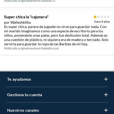
Publicado originalmente en
sodimac.cl
Super chica la "cajonera"
hace 4 años
por Walleshkitha
Es super chica, parece de juguete no sirve para guardar nada. Con
mi marido imaginamos como una especie de escritorio para los
niños, poniendole unas patas, pero fue desilusión total. Además es
una cuestión de plástico, ni siquiera era de madera o terciado. Solo
serviría para guardar la ropa de las Barbies de mi hija.
Publicado originalmente en
falabella.com
Te ayudamos
Gestiona tu cuenta
LIbro de reclamaciones
Centro de ayuda
Nuestros canales
Mi cuenta