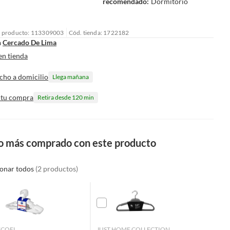
recomendado
:
Dormitorio
l producto: 113309003
Cód. tienda: 1722182
n
Cercado De Lima
en tienda
cho a domicilio
Llega mañana
 tu compra
Retira desde 120 min
o más comprado con este producto
ionar todos
(2 productos)
ECOEL
JUST HOME COLLECTION