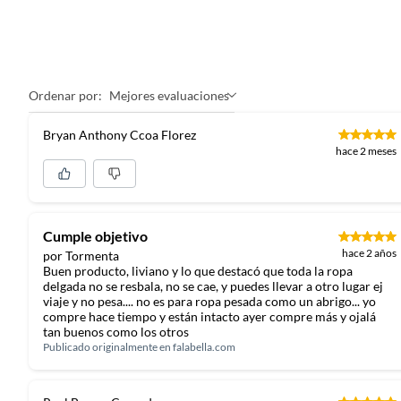
Ordenar por:
Mejores evaluaciones
Bryan Anthony Ccoa Florez
hace 2 meses
Cumple objetivo
hace 2 años
por Tormenta
Buen producto, liviano y lo que destacó que toda la ropa
delgada no se resbala, no se cae, y puedes llevar a otro lugar ej
viaje y no pesa.... no es para ropa pesada como un abrigo... yo
compre hace tiempo y están intacto ayer compre más y ojalá
tan buenos como los otros
Publicado originalmente en
falabella.com