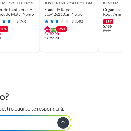
HOME COLLECTION
JUST HOME COLLECTION
PENTHA
r de Pantalones 5
Stand de Ropa
Organizador Co
nes de Metal Negro
80x42x160cm Negro
Ropa Armable 
Movible Negro
4.8
(97)
3
(140)
-13%
S/
65
-20%
-25%
75
S/
0
S/
29.90
0
S/
39.90
to?
uestro equipo te responderá.