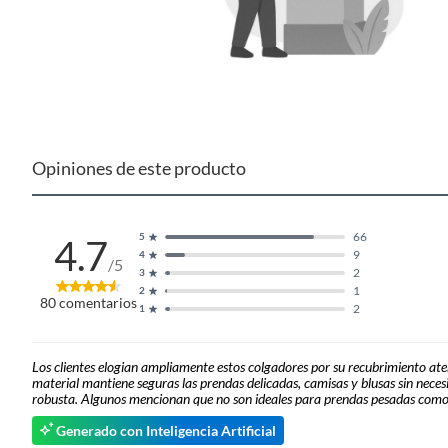
Opiniones de este producto
66
5
4.7
9
4
/5
2
3
1
2
80
comentarios
2
1
Los clientes elogian ampliamente estos colgadores por su recubrimiento ater
Complementa tu
Set x10 Colgador
material mantiene seguras las prendas delicadas, camisas y blusas sin neces
robusta. Algunos mencionan que no son ideales para prendas pesadas como a
Para complementar tu compra, considera los colgadores 
esenciales para mantener tu ropa organizada y en buen estad
Generado con Inteligencia Artificial