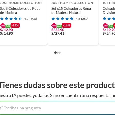
 incluye 10 colgadores de felpa de color negro. Cada
JUST HOME COLLECTION
JUST HOME COLLECTION
JUST 
eciendo el espacio perfecto para tus prendas. Con estos
Set 8 Colgadores de Ropa
Set x15 Colgadores Ropa
Colgado
de Madera
de Madera Natural
Divisio
usar.
4.7
(306)
4.8
(260)
-13%
-16%
S/
12.90
S/
22.90
S/
19.9
S/
14.90
S/
27.41
S/
24.9
Tienes dudas sobre este produc
estra IA puede ayudarte. Si no encuentra una respuesta, n
Escribe una pregunta