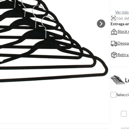
Ver más
Cód. de
Entrega e
Stock 
Despa
Retira
L
Selecc
IND