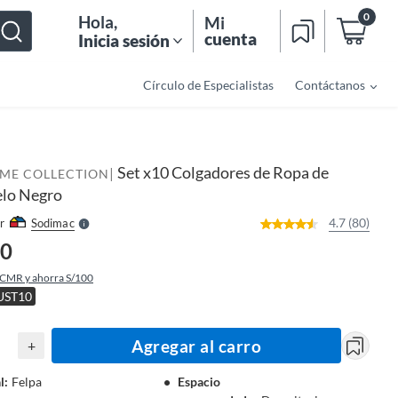
0
Hola
,
Mi
cuenta
Inicia sesión
Círculo de Especialistas
Contáctanos
o
f
n
I
Set x10 Colgadores de Ropa de
|
r
OME COLLECTION
e
elo Negro
l
l
e
4.7 (80)
r
Sodimac
S
90
 CMR y ahorra S/100
UST10
Agregar al carro
+
l
:
Felpa
Espacio