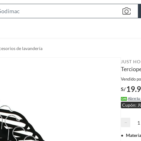
S
e
a
r
c
esorios de lavandería
h
B
JUST H
a
Terciop
r
Vendido po
19.
S/
Abre tu
Cupón: J
−
Materia