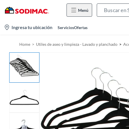
Menú
l
Ingresa tu ubicación
Servicios
Ofertas
o
c
Home
Utiles de aseo y limpieza - Lavado y planchado
Acc
a
t
i
o
n
-
i
c
o
n