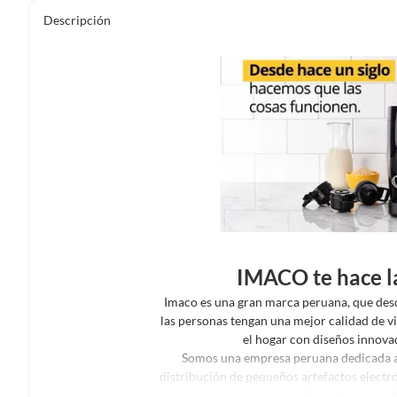
Descripción
IMACO te hace la
Imaco es una gran marca peruana, que desd
las personas tengan una mejor calidad de v
el hogar con diseños innova
Somos una empresa peruana dedicada al
distribución de pequeños artefactos electr
a diferentes países 