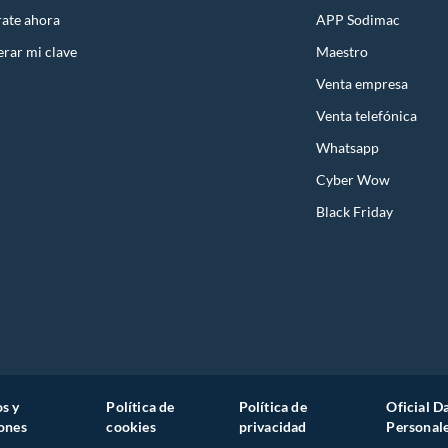
rate ahora
APP Sodimac
rar mi clave
Maestro
Venta empresa
Venta telefónica
Whatsapp
Cyber Wow
Black Friday
s y
Política de
Política de
Oficial D
ones
cookies
privacidad
Personal