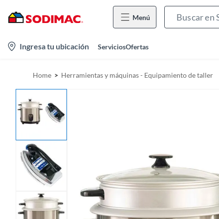
Menú
l
Ingresa tu ubicación
Servicios
Ofertas
o
c
Home
Herramientas y máquinas - Equipamiento de taller
a
t
i
o
n
-
i
c
o
n