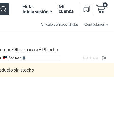
0
Hola
,
Mi
cuenta
Inicia sesión
Círculo de Especialistas
Contáctanos
o
f
n
I
r
e
ombo Olla arrocera + Plancha
l
l
e
(0)
r
Sodimac
S
oducto sin stock :(