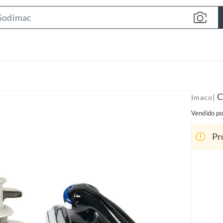
S
e
a
r
c
h
B
C
|
Imaco
a
Vendido po
r
Pr