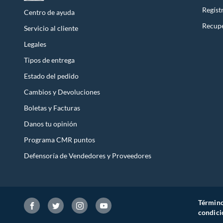
etc.).
Regíst
Centro de ayuda
Recupe
Servicio al cliente
Cuidado personal
Legales
Tipos de entrega
Estado del pedido
Cambios y Devoluciones
Boletas y Facturas
Danos tu opinión
Programa CMR puntos
Defensoría de Vendedores y Proveedores
Término
condici
IMACO te hace la vida fácil