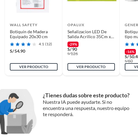
productividad y reduce el tiempo perdido buscando
información o equipos.
WALL SAFETY
OPALUX
GENE
Botiquín de Madera
Señalizacion LED De
Botiqu
Equipado 20x30 cm
Salida Acrilico 35Cm x
tipo m
22Cm OP-297S
4.1
(12)
-29%
S/
90
S/
54.90
-16%
126
S/
S/
50.
60
S/
VER PRODUCTO
VER PRODUCTO
V
¿Tienes dudas sobre este producto?
Nuestra IA puede ayudarte. Si no
encuentra una respuesta, nuestro equipo
te responderá.