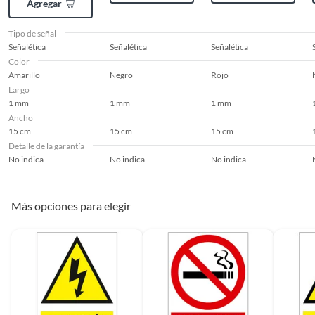
Agregar
Tipo de señal
Señalética
Señalética
Señalética
Color
Amarillo
Negro
Rojo
Largo
1 mm
1 mm
1 mm
Ancho
15 cm
15 cm
15 cm
Detalle de la garantía
No indica
No indica
No indica
Más opciones para elegir
Las señalizaciones de seguridad pueden ayudar a cumplir
con las regulaciones y normativas locales, lo que evita
multas y problemas legales.