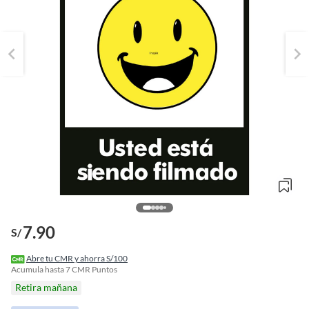
7.90
S/
o
f
Abre tu CMR y ahorra S/100
n
Acumula hasta
7
CMR Puntos
I
Retira mañana
r
e