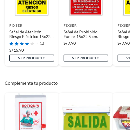
FIXSER
FIXSER
FIXSE
Señal de Atenicón
Señal de Prohibido
Señal 
Riesgo Eléctrico 15x22.5
Fumar 15x22.5 cm.
Riesgo
cm.
15x22.
S/
7.90
S/
7.90
4
(1)
S/
15.90
VER PRODUCTO
VER PRODUCTO
V
Complementa tu producto
La señalización clara y coherente ayuda a mantener un
entorno de trabajo ordenado y eficiente, lo que mejora la