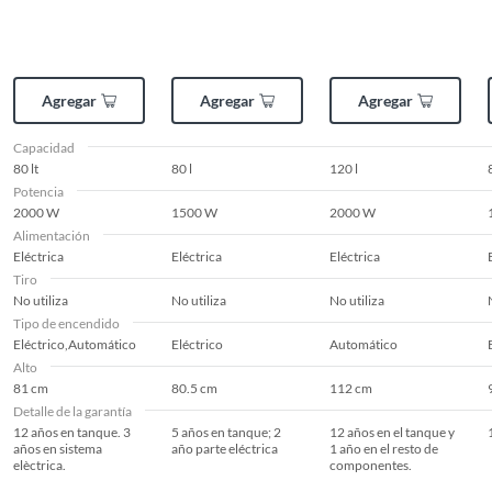
Agregar
Agregar
Agregar
Capacidad
80 lt
80 l
120 l
Potencia
2000 W
1500 W
2000 W
Alimentación
Eléctrica
Eléctrica
Eléctrica
Tiro
No utiliza
No utiliza
No utiliza
Tipo de encendido
Eléctrico,Automático
Eléctrico
Automático
Alto
81 cm
80.5 cm
112 cm
Detalle de la garantía
12 años en tanque. 3
5 años en tanque; 2
12 años en el tanque y
años en sistema
año parte eléctrica
1 año en el resto de
elèctrica.
componentes.