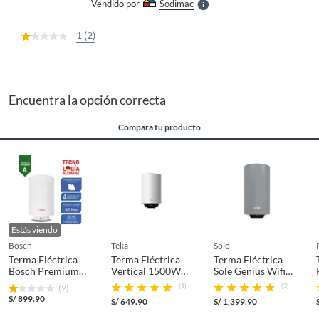
Vendido por
Sodimac
S
1 (2)
Encuentra la opción correcta
Compara tu producto
Estás viendo
bosch
teka
sole
Terma Eléctrica
Terma Eléctrica
Terma Eléctrica
Bosch Premium
Vertical 1500W
Sole Genius Wifi
80L + Kit de
80L
120 Litros
(1)
(2)
(2)
Instalación
S/
899.90
S/
649.90
S/
1,399.90