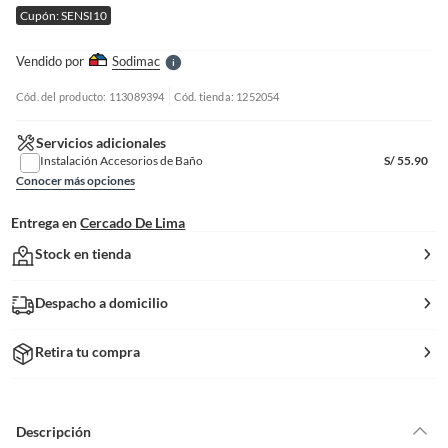
e
Cupón: SENSI10
l
l
e
Vendido por
Sodimac
S
Cód. del producto: 113089394
Cód. tienda: 1252054
Servicios adicionales
Instalación Accesorios de Baño
S/
55.90
Conocer más opciones
Entrega en
Cercado De Lima
Stock en tienda
Despacho a domicilio
Retira tu compra
Descripción