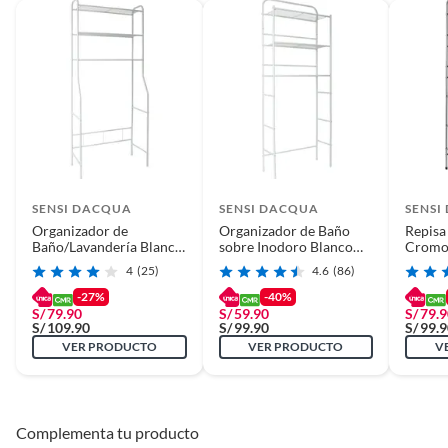
Recuerda que el producto debe estar limpio, en buen estado, sin uso y
deberá contar con todos sus accesorios, manuales de uso y con el
empaque original en perfectas condiciones (sin rayas, piquetes,
abolladuras, manchas, etc.).
SENSI DACQUA
SENSI DACQUA
SENSI
Organizador de
Organizador de Baño
Repisa
Baño/Lavandería Blanco
sobre Inodoro Blanco
Crom
Tres Repisas
Tres Repisas
4
(25)
4.6
(86)
-27%
-40%
S/
79.90
S/
59.90
S/
79.
S/
109.90
S/
99.90
S/
99.
VER PRODUCTO
VER PRODUCTO
V
Complementa tu producto