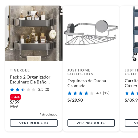
TIGERBEE
JUST HOME
JUST 
COLLECTION
COLLE
Pack x 2 Organizador
Esquinero de Ducha
Carrit
Esquinero De Baño
Cromada
C/cue
Acero carbono-Gris
2.5
(2)
pistola
4.1
(12)
-34%
S/
29.90
S/
89.
S/
59
89
S/
Patrocinado
VER PRODUCTO
VER PRODUCTO
V