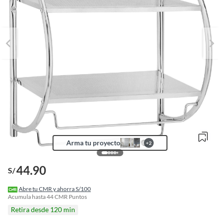
Arma tu proyecto
+
2
44.90
S/
o
f
Abre tu CMR y ahorra S/100
n
Acumula hasta
44
CMR Puntos
I
Retira desde 120 min
r