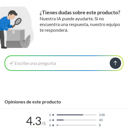
¿Tienes dudas sobre este producto?
Nuestra IA puede ayudarte. Si no
encuentra una respuesta, nuestro equipo
te responderá.
Escribe una pregunta
Opiniones de este producto
148
5
4.3
40
4
/5
8
3