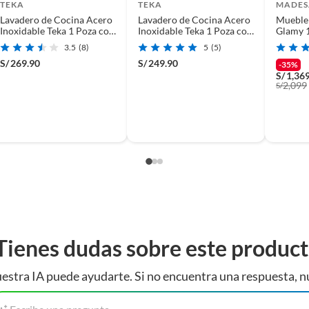
TEKA
TEKA
MADES
Lavadero de Cocina Acero
Lavadero de Cocina Acero
Mueble 
Inoxidable Teka 1 Poza con
Inoxidable Teka 1 Poza con
Glamy 
Escurridero 100x50cm
Escurridero 50x80cm
Encime
3.5
(8)
5
(5)
S/
269.90
S/
249.90
-35%
S/
1,36
(incluye asientos de inodoro con empaque abierto).
2,099
S/
s de devolución y cambio:
so y otros productos para asfalto.
rodomésticos, tecnología, línea blanca, colchones, muebles,
Tienes dudas sobre este produc
estra IA puede ayudarte. Si no encuentra una respuesta, n
, sin uso y deberá contar con todos sus accesorios,
diciones (sin rayas, piquetes, abolladuras, manchas,