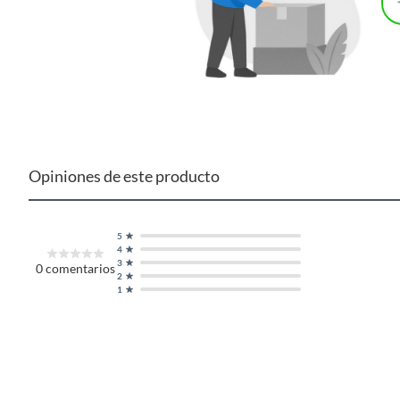
etc.).
Opiniones de este producto
5
4
3
0
comentarios
2
1