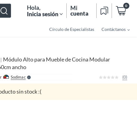
0
Hola
,
Mi
cuenta
Inicia sesión
Círculo de Especialistas
Contáctanos
o
f
n
I
Módulo Alto para Mueble de Cocina Modular
|
A
r
e
60cm ancho
l
l
e
(0)
r
Sodimac
S
oducto sin stock :(