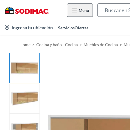
Menú
l
Ingresa tu ubicación
Servicios
Ofertas
o
c
Home
Cocina y baño - Cocina
Muebles de Cocina
Mue
a
t
i
o
n
-
i
c
o
n