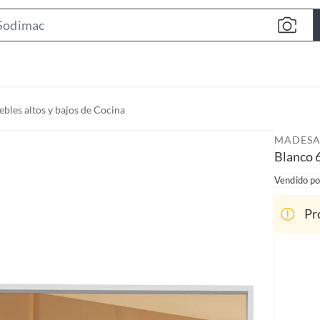
S
e
a
r
c
bles altos y bajos de Cocina
h
B
MADES
a
Blanco 
r
Vendido po
Pr