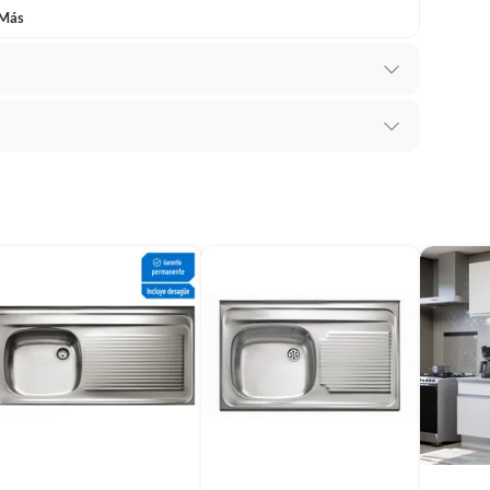
 Más
s
mbiar un pedido si cambias de opinión durante los
das sus etiquetas y/o en sus cajas cerradas con los
mbargo, tenemos
categorías que cuentan con plazos
 por la naturaleza de los productos, no se pueden