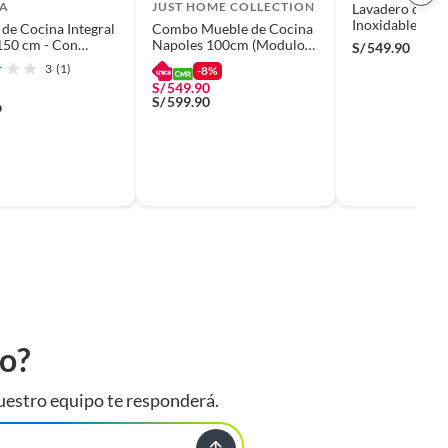
A
JUST HOME COLLECTION
Lavadero de Co
Inoxidable 1 P
de Cocina Integral
Combo Mueble de Cocina
Escurridero 5
150 cm - Con
Napoles 100cm (Modulo
S/
549.90
Mueble Base 2 
ra
Superior + Inferior) +
3
(1)
-8%
80cm Blanco +
Lavaplatos Acero
S/
549.90
Mural Cocina 2
Inoxidable
S/
599.90
80cm Blanco.
9
to?
uestro equipo te responderá.