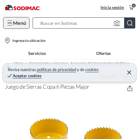
0
Inicia sesión
Menú
S
e
l
a
Ingresa tu ubicación
o
r
Servicios
Ofertas
c
c
a
h
Home
Herramientas y máquinas - Accesorios de Herramientas eléctricas
t
Revisa nuestras
políticas de privacidad
y
de
cookies
B
Accesorios para Taladro y atornilladores
C
Aceptar cookies
4.6 (7)
e
MAJOR
i
a
r
o
r
r
Juego de Sierras Copa 6 Piezas Major
a
n
r
-
i
c
o
n