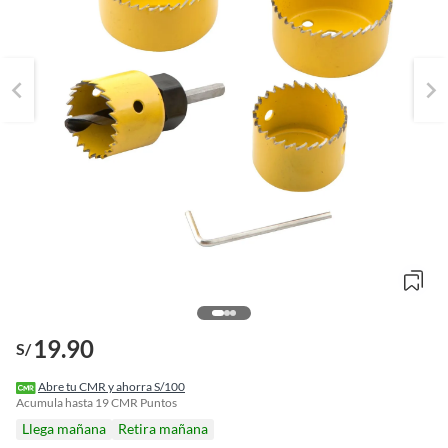
19.90
S/
o
f
Abre tu CMR y ahorra S/100
n
Acumula hasta
19
CMR Puntos
I
Llega mañana
Retira mañana
r