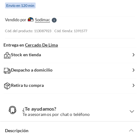
e
Envío en 120 min
l
l
e
Vendido por
Sodimac
S
Cód. del producto: 113087923
Cód. tienda: 1391577
Entrega en
Cercado De Lima
Stock en tienda
Despacho a domicilio
Retira tu compra
¿Te ayudamos?
¿
T
Te asesoramos por chat o teléfono
e
a
y
u
d
Descripción
a
m
o