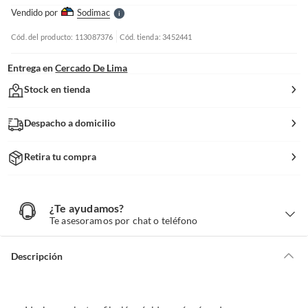
e
Vendido por
Sodimac
S
Cód. del producto: 113087376
Cód. tienda: 3452441
Entrega en
Cercado De Lima
Stock en tienda
Despacho a domicilio
Retira tu compra
¿Te ayudamos?
¿
T
Te asesoramos por chat o teléfono
e
a
y
u
d
Descripción
a
m
o
s
?