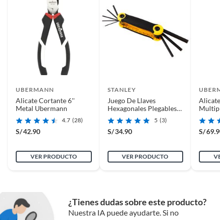
UBERMANN
STANLEY
UBER
Alicate Cortante 6''
Juego De Llaves
Alicat
Metal Ubermann
Hexagonales Plegables
Multip
Stanley 9 Piezas
Uberm
4.7
(28)
5
(3)
S/
42.90
S/
34.90
S/
69.
VER PRODUCTO
VER PRODUCTO
V
¿Tienes dudas sobre este producto?
Nuestra IA puede ayudarte. Si no