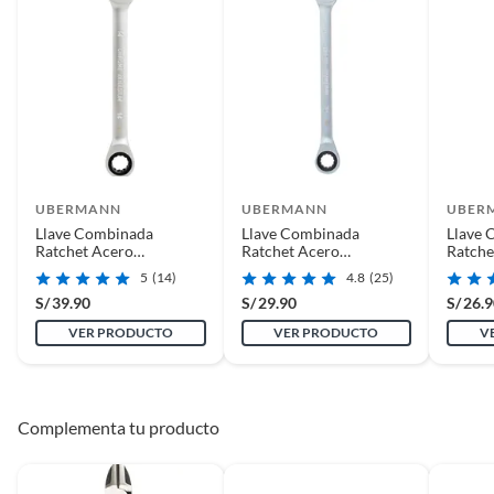
UBERMANN
UBERMANN
UBER
Llave Combinada
Llave Combinada
Llave 
Ratchet Acero
Ratchet Acero
Ratche
Ubermann 14mm
Ubermann 10mm
Uberm
5
(14)
4.8
(25)
S/
39.90
S/
29.90
S/
26.
VER PRODUCTO
VER PRODUCTO
V
Complementa tu producto