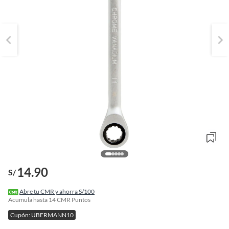
o
14.90
S/
f
n
I
Abre tu CMR y ahorra S/100
r
Acumula hasta
14
CMR Puntos
e
Cupón: UBERMANN10
l
l