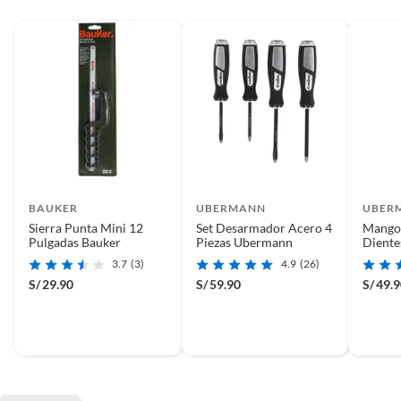
BAUKER
UBERMANN
UBER
Sierra Punta Mini 12
Set Desarmador Acero 4
Mango 
Pulgadas Bauker
Piezas Ubermann
Diente
3.7
(3)
4.9
(26)
S/
29.90
S/
59.90
S/
49.