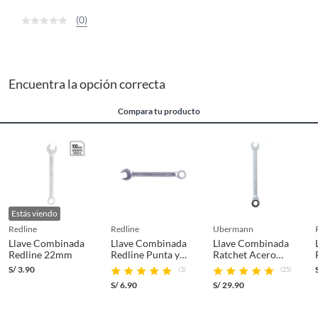
(0)
Encuentra la opción correcta
Compara tu producto
Estás viendo
redline
redline
ubermann
Llave Combinada
Llave Combinada
Llave Combinada
Redline 22mm
Redline Punta y
Ratchet Acero
Corona 11/16''
Ubermann 10mm
S/
3.90
(3)
(25)
S/
6.90
S/
29.90