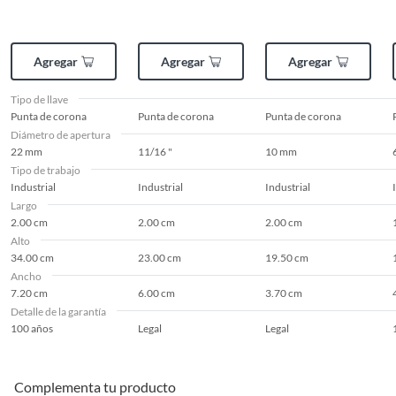
Agregar
Agregar
Agregar
Tipo de llave
Punta de corona
Punta de corona
Punta de corona
Diámetro de apertura
22 mm
11/16 "
10 mm
Tipo de trabajo
Industrial
Industrial
Industrial
Largo
2.00 cm
2.00 cm
2.00 cm
Alto
34.00 cm
23.00 cm
19.50 cm
Ancho
7.20 cm
6.00 cm
3.70 cm
Detalle de la garantía
100 años
Legal
Legal
Complementa tu producto