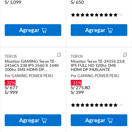
S/
1,099
S/
650
(3)
Agregar
Agregar
TEROS
TEROS
Monitor GAMING Teros TE-
Monitor Teros TE-2415S 23.8
2416CS 238 IPS 2560 X 1440
IPS FULL HD 120hz 1MS
100hz 1MS HDMI DP
HDMI DP PARLANTE
PARLANTE
Por GAMING POWER PERU
Por GAMING POWER PERU
-32%
-31%
S/
677
S/
275.80
S/
999
S/
399
(2)
Agregar
Agregar