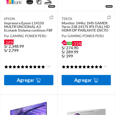
EPSON
TEROS
Impresora Epson L14150
Monitor 144hz 1MS GAMER
MULTIFUNCIONAL A3
Teros 238 2417S IPS FULL HD
Ecotank Sistema continuo FBF
HDMI DP PARLANTE DSCTO
Por GAMING POWER PERU
Por GAMING POWER PERU
-16%
-31%
S/
2,348.99
S/
274.90
S/
2,799
S/
289.99
S/
399
(10)
(9)
Agregar
Agregar