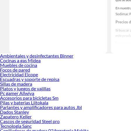
En nuestra
Sodimac P
Precios 
Si buscar 
este prod
Las mejo
Sabemos q
Ambientales y desinfectantes Binner
prestigios
Cocinas a gas Midea
Muebles de cocina
Focos de pared
Electricidad Elcope
Escuadras y soporte de repisa
Sillas de madera
Platos y juegos de vajillas
Pc gamer Allwiya
Accesorios para bicicletas Sm
Pilas y baterias Liitokala
Parlantes y amplificadores para autos Jbl
Dados Stanley
Zapatero Keller
Cascos de seguridad Steel pro
Tecnologia Sanc
Cepilladoras de madera 02 ferreteria Makita