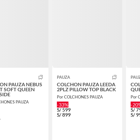
PAUZA
PAU
ON PAUZA NEBUS
COLCHON PAUZA LEEDA
CO
OFT QUEEN
2PLZ PILLOW TOP BLACK
QUE
SIDE
Por COLCHONES PAUZA
Por
CHONES PAUZA
-33%
-20
S/
599
S/
7
S/
899
S/
9
9