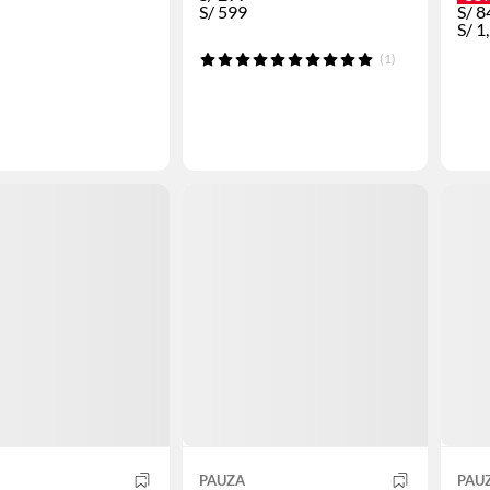
S/
599
S/
8
S/
1
(1)
PAUZA
PAU