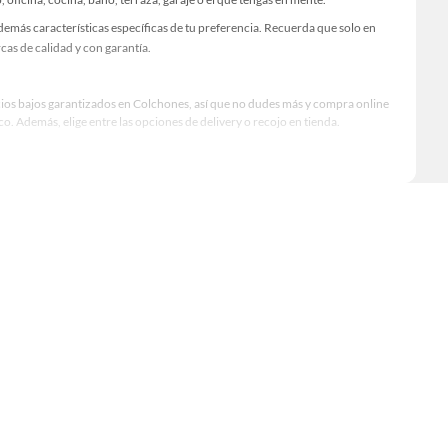
emás características específicas de tu preferencia. Recuerda que solo en
as de calidad y con garantía.
ecios bajos garantizados en Colchones, así que no dudes más y compra online
 Además, elige entre las opciones de delivery o recojo en tienda.
qué modelo comprar, por ello contamos con una amplia oferta de marcas
excelencia y satisfacción garantizada.