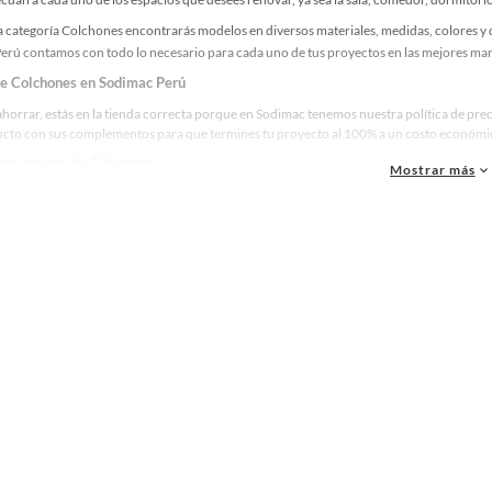
 categoría Colchones encontrarás modelos en diversos materiales, medidas, colores y d
erú contamos con todo lo necesario para cada uno de tus proyectos en las mejores marc
de Colchones en Sodimac Perú
ahorrar, estás en la tienda correcta porque en Sodimac tenemos nuestra política de pr
ucto con sus complementos para que termines tu proyecto al 100% a un costo económico.
res marcas de Colchones
Mostrar más
ue la calidad, confianza y seguridad son factores importantes al momento de decidir 
as y reconocidas en Colchones. De esta manera, inviertes en durabilidad, rendimiento, 