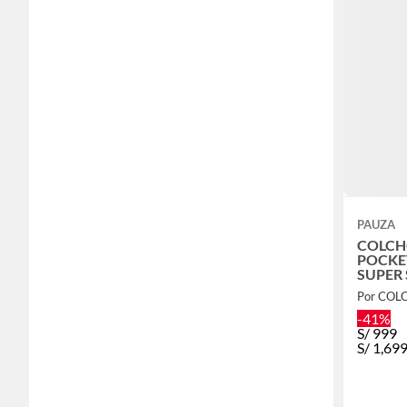
PAUZA
COLCH
POCKET S
SUPER 
Por COL
-41%
S/
999
S/
1,69