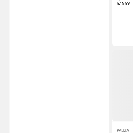
S/
569
PAUZA