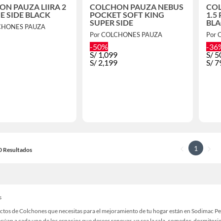
N PAUZA LIIRA 2
COLCHON PAUZA NEBUS
COL
E SIDE BLACK
POCKET SOFT KING
1.5
SUPER SIDE
BL
CHONES PAUZA
Por COLCHONES PAUZA
Por
-50%
-36
S/
1,099
S/
5
S/
2,199
S/
7
1
20 Resultados
s
ctos de Colchones que necesitas para el mejoramiento de tu hogar están en Sodimac Pe
cúan a cada uno de los espacios que desees renovar, ya sea la sala, comedor, dormitorio,