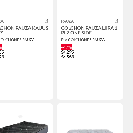
ZA
PAUZA
LCHON PAUZA KAUUS
COLCHON PAUZA LIIRA 1
LZ
PLZ ONE SIDE
 COLCHONES PAUZA
Por COLCHONES PAUZA
%
-47%
69
S/
299
99
S/
569