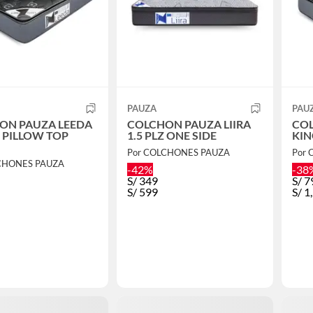
PAUZA
PAU
ON PAUZA LEEDA
COLCHON PAUZA LIIRA
COL
 PILLOW TOP
1.5 PLZ ONE SIDE
KIN
Por COLCHONES PAUZA
Por
CHONES PAUZA
-42%
-38
S/
349
S/
7
S/
599
S/
1