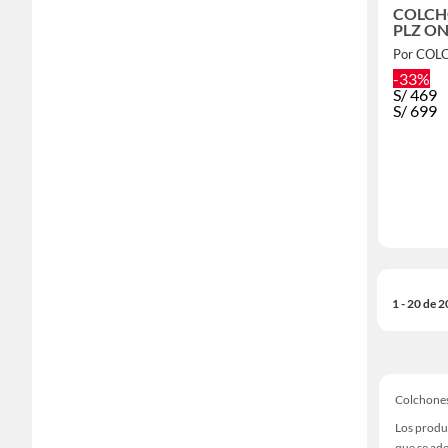
COLCHO
PLZ ON
Por COL
-33%
S/
469
S/
699
1 - 20 de 
Colchone
Los produ
que se ade