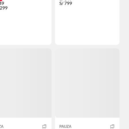
49
S/
799
,299
ZA
PAUZA