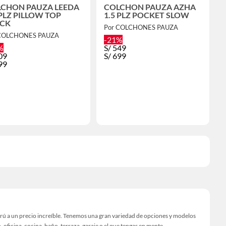
CHON PAUZA LEEDA
COLCHON PAUZA AZHA
 PLZ PILLOW TOP
1.5 PLZ POCKET SLOW
ACK
Por COLCHONES PAUZA
 COLCHONES PAUZA
-21%
%
S/
549
09
S/
699
99
rú a un precio increíble. Tenemos una gran variedad de opciones y modelos
 oficina, cocina, baño, terraza, garaje o el que tengas en mente.