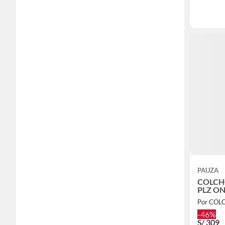
PAUZA
COLCHO
PLZ ON
Por COL
-46%
S/
309