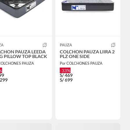
ZA
PAUZA
CHON PAUZA LEEDA
COLCHON PAUZA LIIRA 2
G PILLOW TOP BLACK
PLZ ONE SIDE
 COLCHONES PAUZA
Por COLCHONES PAUZA
%
-33%
99
S/
469
,299
S/
699