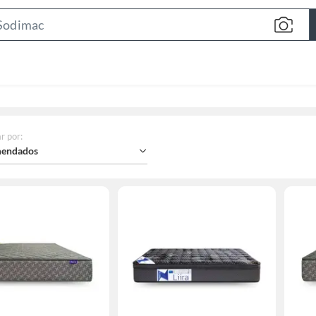
Search
Bar
r por
:
endados