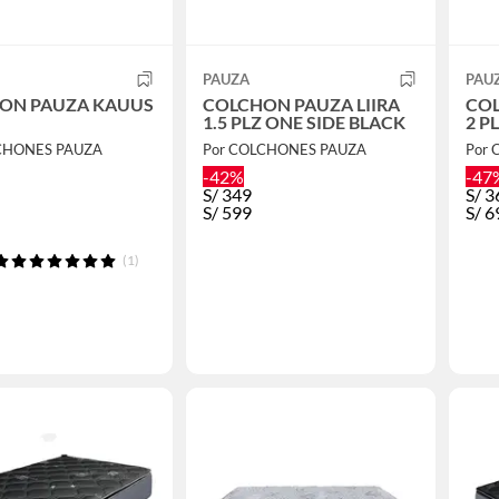
PAUZA
PAU
ON PAUZA KAUUS
COLCHON PAUZA LIIRA
CO
1.5 PLZ ONE SIDE BLACK
2 P
CHONES PAUZA
Por COLCHONES PAUZA
Por
-42%
-47
S/
349
S/
3
S/
599
S/
6
(1)