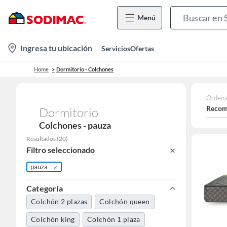
Menú
location-
Ingresa tu ubicación
Servicios
Ofertas
icon
Home
Dormitorio - Colchones
Ordena
Recom
Dormitorio
Colchones - pauza
Resultados
(
20
)
Filtro seleccionado
pauza
Categoría
Colchón 2 plazas
Colchón queen
Colchón king
Colchón 1 plaza