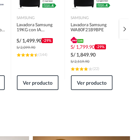
SAMSUNG
SAMSUNG
NINJA
Lavadora Samsung
Lavadora Samsung
Licuado
p
19KG con IA
WA80F21B9BPE
Profesi
e 2
WA80F19S8BPE
1400W 
S/
1,499.90
-29%
S/
1,799.90
S/
349.
-29%
S/
2,099.90
S/
1,849.90
S/
369
(
144
)
S/
2,519.90
S/
599.9
(
22
)
Ver producto
Ver producto
Ver