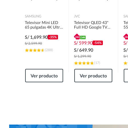
SAMSUNG
JVC
S
Televisor Mini LED
Televisor QLED 43"
Te
65 pulgadas 4K Ultra
Full HD Google TV
55
HD Tizen
LT-43KM4584.
HD
UN65M70HAGXPE
U
S/
1,699.90
-35%
S/
599.90
S
-54%
S/
2,599.90
S/
649.90
S
(
288
)
S/
1,299.90
S/
(
17
)
Ver producto
Ver producto