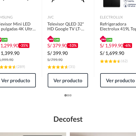
AMSUNG
JVC
ELECTROLUX
levisor Mini LED
Televisor QLED 32"
Refrigeradora
 pulgadas 4K Ultra
HD Google TV LT-
Electrolux 419L To
 Tizen
32KM1584.
Freezer Side By Sid
N55M70HAGXPE
Puertas
ERS45F2P5EB
/
1,299.90
S/
379.90
S/
1,599.90
-35%
-53%
-6%
/
1,399.90
S/
399.90
S/
1,699.90
1,999.90
S/
799.90
(
62
)
(
289
)
(
31
)
Ver producto
Ver producto
Ver producto
Decofest