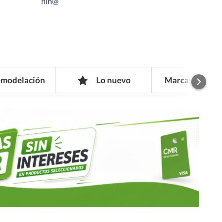
niñ@
modelación
Lo nuevo
Marcas Exclusi