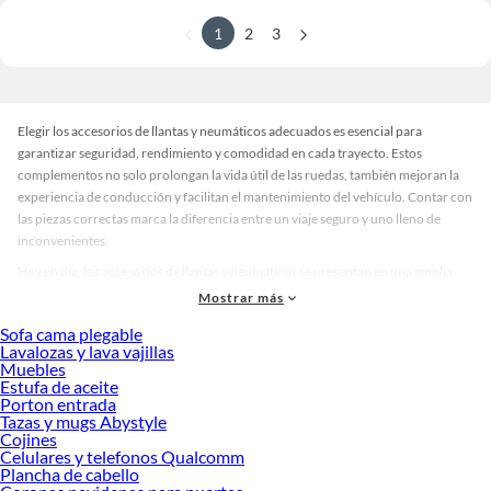
1
2
3
Elegir los accesorios de llantas y neumáticos adecuados es esencial para
garantizar seguridad, rendimiento y comodidad en cada trayecto. Estos
complementos no solo prolongan la vida útil de las ruedas, también mejoran la
experiencia de conducción y facilitan el mantenimiento del vehículo. Contar con
las piezas correctas marca la diferencia entre un viaje seguro y uno lleno de
inconvenientes.
Hoy en día, los accesorios de llantas y neumáticos se presentan en una amplia
variedad para cubrir distintas necesidades. Puedes encontrar válvulas
Mostrar más
resistentes, tapones decorativos, kits de reparación y productos para limpieza y
Sofa cama plegable
protección. Además, existen opciones en diferentes materiales y acabados,
Lavalozas y lava vajillas
desde diseños clásicos en tonos metálicos hasta propuestas más modernas con
Muebles
detalles personalizados. Esta diversidad permite comparar alternativas y elegir la
Estufa de aceite
Porton entrada
que mejor se adapte a tu estilo y tipo de vehículo.
Tazas y mugs Abystyle
Al momento de decidir, considera beneficios como la durabilidad, la facilidad de
Cojines
Celulares y telefonos Qualcomm
instalación y la protección que ofrecen frente a factores externos. Un accesorio
Plancha de cabello
bien seleccionado no solo cuida tus neumáticos, también aporta seguridad y