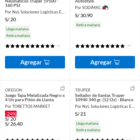
Neumáticos Truper 19100 -
Autostyle
160 PSI
Por SODIMAC
Por NyL Soluciones Logisticas EIRL
S/
30.90
S/
20
Retira mañana
Llega mañana
Retira mañana
(4)
(87)
Agregar
Agregar
OREGON
TRUPER
Juego Tapa Metalizada Negro x
Sellador de llantas Truper
4 Un para Pitón de Llanta
10940 340 gr. (12 Oz) - Blanco
Por TORETTOS MARKET
Por NyL Soluciones Logisticas EIRL
-24%
S/
21
S/
20
S/
26.40
Llega mañana
Retira mañana