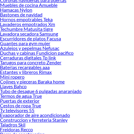
Coronas navidenas para puertas
confianza en cada recorrido. Explora nuestras colecciones disponibles y
Muebles de cocina Amueble
descubre cuál se adapta mejor a ti para dar el siguiente paso hacia un
Hamacas Nylon
Bastones de navidad
mantenimiento más eficiente y una conducción más segura.
Hornos empotrables Teka
Aros para autos
Lavaderos empotrados Xm
Llantas
Techumbre Matusita tigre
Lavadora secadora Samsung
Rines
Escurridores de platos Facusa
Guantes para gym mujer
Azulejos y pepelmas Nefusac
Duchas y cabinas Fundicion pacifico
Cerraduras digitales Tp link
Tarugos para concreto Zender
Baterias recargables aaa
Estantes y libreros Rimax
Mini ropero
Cojines y pieceras Baraka home
Llaves Bahco
Tubo de desague 6 pulgadas anaranjado
Termos de agua True
Puertas de exterior
Cestos de ropa True
Tv televisores 55
Evaporador de aire acondicionado
Construccion y ferreteria Stanley
Taladros Skil
Freidoras Recco