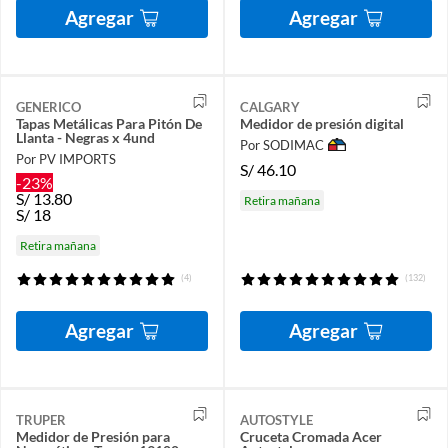
Agregar
Agregar
GENERICO
CALGARY
Tapas Metálicas Para Pitón De
Medidor de presión digital
Llanta - Negras x 4und
Por SODIMAC
Por PV IMPORTS
S/
46.10
-23%
S/
13.80
Retira mañana
S/
18
Retira mañana
(4)
(132)
Agregar
Agregar
TRUPER
AUTOSTYLE
Medidor de Presión para
Cruceta Cromada Acer