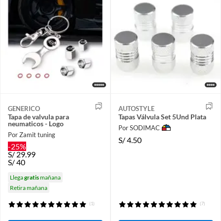
GENERICO
AUTOSTYLE
Tapa de valvula para
Tapas Válvula Set 5Und Plata
neumaticos - Logo
Por SODIMAC
Por Zamit tuning
S/
4.50
-25%
S/
29.99
S/
40
Llega
gratis
mañana
Retira mañana
(1)
(7)