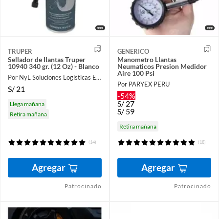
TRUPER
GENERICO
Sellador de llantas Truper
Manometro Llantas
10940 340 gr. (12 Oz) - Blanco
Neumaticos Presion Medidor
Aire 100 Psi
Por NyL Soluciones Logisticas EIRL
Por PARYEX PERU
S/
21
-54%
S/
27
Llega mañana
S/
59
Retira mañana
Retira mañana
(14)
(18)
Agregar
Agregar
Patrocinado
Patrocinado