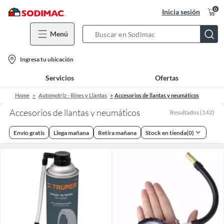
0
Inicia sesión
Menú
Search
Bar
location-
Ingresa tu ubicación
icon
Servicios
Ofertas
Home
Automotriz - Rines y Llantas
Accesorios de llantas y neumáticos
Accesorios de llantas y neumáticos
Resultados
(
142
)
Envío gratis
Llega mañana
Retira mañana
Stock en tienda
(
0
)