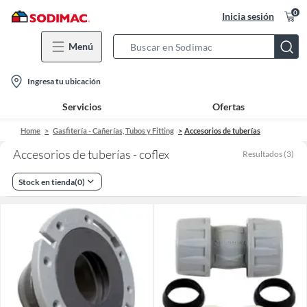
0
Inicia sesión
Menú
Search
Bar
location-
Ingresa tu ubicación
icon
Servicios
Ofertas
Home
Gasfitería - Cañerías, Tubos y Fitting
Accesorios de tuberías
Accesorios de tuberías - coflex
Resultados
(
3
)
Stock en tienda
(
0
)