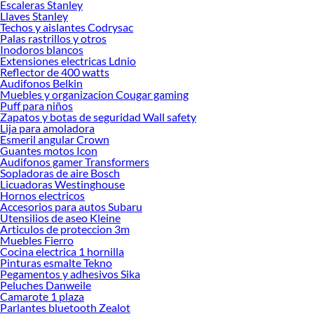
termines tu proyecto al 100% a un costo económico. Además, elige entre las
Escaleras Stanley
Llaves Stanley
opciones de delivery o recojo en tienda.
Techos y aislantes Codrysac
Las mejores marcas de Accesorios de tuberías
Palas rastrillos y otros
Inodoros blancos
Sabemos que la calidad, confianza y seguridad son factores importantes al
Extensiones electricas Ldnio
momento de decidir qué modelo comprar, por ello contamos con una amplia
Reflector de 400 watts
oferta de marcas prestigiosas y reconocidas en Accesorios de tuberías. De esta
Audifonos Belkin
manera, inviertes en durabilidad, rendimiento, excelencia y satisfacción
Muebles y organizacion Cougar gaming
Puff para niños
garantizada.
Zapatos y botas de seguridad Wall safety
Lija para amoladora
Esmeril angular Crown
Guantes motos Icon
Audifonos gamer Transformers
Sopladoras de aire Bosch
Licuadoras Westinghouse
Hornos electricos
Accesorios para autos Subaru
Utensilios de aseo Kleine
Articulos de proteccion 3m
Muebles Fierro
Cocina electrica 1 hornilla
Pinturas esmalte Tekno
Pegamentos y adhesivos Sika
Peluches Danweile
Camarote 1 plaza
Parlantes bluetooth Zealot