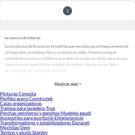
1
Accesorios de tuberías
Los productos de Accesorios de tuberías que necesitas para el mejoramiento de
tu hogar están en Sodimac Perú a un precio increíble. Tenemos una gran
variedad de opciones y modelos que se adecúan a cada uno de los espacios que
desees renovar, ya sea la sala, comedor, dormitorio, oficina, cocina, baño,
terraza, garaje o el que tengas en mente.
En nuestra categoría Accesorios de tuberías encontrarás modelos en diversos
Mostrar más
materiales, medidas, colores y demás características específicas de tu
preferencia. Recuerda que solo en Sodimac Perú contamos con todo lo
Pinturas Ceresita
necesario para cada uno de tus proyectos en las mejores marcas de calidad y con
Perfiles acero Construtek
Cajas organizadoras
garantía.
Trampa para lavadero True
Precios de Accesorios de tuberías en Sodimac Perú
Perchas percheros y ganchos Muebles gaudi
Accesorios para escritorio Elmejorprecio
Si buscar ahorrar, estás en la tienda correcta porque en Sodimac tenemos
Transformadores y estabilizadores Duracell
nuestra política de precios bajos garantizados en Accesorios de tuberías, así que
Mochilas Oem
no dudes más y compra online este producto con sus complementos para que
Termos y picnic Stanley