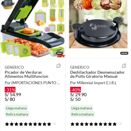
GENERICO
GENERICO
Picador de Verduras
Deshilachador Desmenuzador
Alimentos Multifuncion
de Pollo Giratorio Manual
Por IMPORTACIONES PUNTO SMART
Por Millennial Import E.I.R.L
-31%
-40%
S/
54.99
S/
29.90
S/
80
S/
50
Llega mañana
Llega mañana
Retira mañana
Retira mañana
(1)
(2)