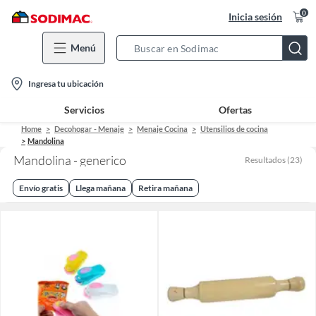
0
Inicia sesión
Menú
Search
Bar
location-
Ingresa tu ubicación
icon
Servicios
Ofertas
Home
Decohogar - Menaje
Menaje Cocina
Utensilios de cocina
Mandolina
Mandolina - generico
Resultados
(
23
)
Envío gratis
Llega mañana
Retira mañana