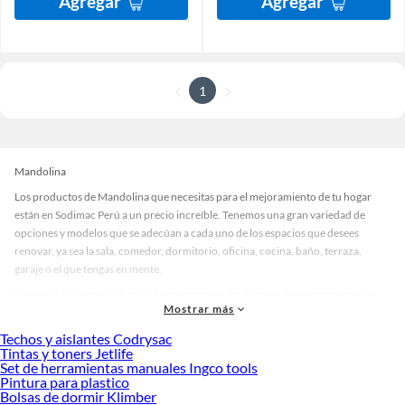
Agregar
Agregar
1
Mandolina
Los productos de Mandolina que necesitas para el mejoramiento de tu hogar
están en Sodimac Perú a un precio increíble. Tenemos una gran variedad de
opciones y modelos que se adecúan a cada uno de los espacios que desees
renovar, ya sea la sala, comedor, dormitorio, oficina, cocina, baño, terraza,
garaje o el que tengas en mente.
En nuestra categoría Mandolina encontrarás modelos en diversos materiales,
Mostrar más
medidas, colores y demás características específicas de tu preferencia. Recuerda
que solo en Sodimac Perú contamos con todo lo necesario para cada uno de tus
Techos y aislantes Codrysac
proyectos en las mejores marcas de calidad y con garantía.
Tintas y toners Jetlife
Set de herramientas manuales Ingco tools
Precios de Mandolina en Sodimac Perú
Pintura para plastico
Bolsas de dormir Klimber
Si buscar ahorrar, estás en la tienda correcta porque en Sodimac tenemos