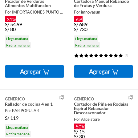
Picador de Verduras
Cortadora Manual Rebanado
Alimentos Multifuncion
de Frutas y Verdura
Por IMPORTACIONES PUNTO SMART
Por imnovasun
-31%
-6%
S/
54.99
S/
689
S/
80
S/
730
Llega mañana
Llega mañana
Retira mañana
Retira mañana
(1)
Agregar
Agregar
GENERICO
GENERICO
Rallador de cocina 4 en 1
Cortador de Piña en Rodajas
Espiral Rebanador
Por BAR POPULAR
Descorazonador
S/
119
Por Alice store
-50%
Llega mañana
S/
15
Retira mañana
S/
30