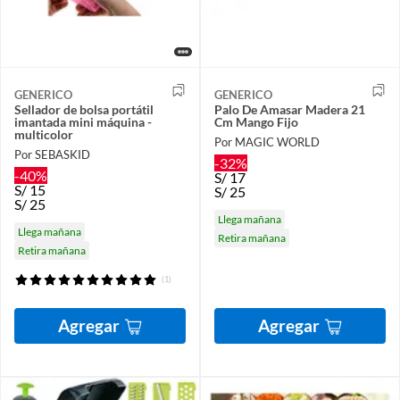
GENERICO
GENERICO
Sellador de bolsa portátil
Palo De Amasar Madera 21
imantada mini máquina -
Cm Mango Fijo
multicolor
Por MAGIC WORLD
Por SEBASKID
-32%
-40%
S/
17
S/
15
S/
25
S/
25
Llega mañana
Llega mañana
Retira mañana
Retira mañana
(1)
Agregar
Agregar