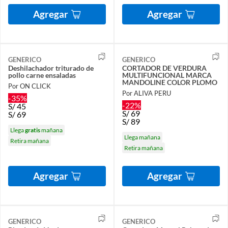
Agregar
Agregar
GENERICO
GENERICO
Deshilachador triturado de
CORTADOR DE VERDURA
pollo carne ensaladas
MULTIFUNCIONAL MARCA
MANDOLINE COLOR PLOMO
Por ON CLICK
Por ALIVA PERU
-35%
-22%
S/
45
S/
69
S/
69
S/
89
Llega
gratis
mañana
Llega mañana
Retira mañana
Retira mañana
Agregar
Agregar
GENERICO
GENERICO