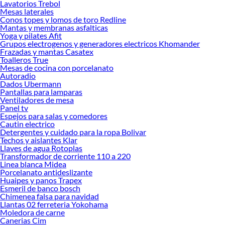
Lavatorios Trebol
nuestra política de precios bajos garantizados en Mandolina, así que no dudes
Mesas laterales
más y compra online este producto con sus complementos para que termines tu
Conos topes y lomos de toro Redline
proyecto al 100% a un costo económico. Además, elige entre las opciones de
Mantas y membranas asfalticas
delivery o recojo en tienda.
Yoga y pilates Afit
Grupos electrogenos y generadores electricos Khomander
Las mejores marcas de Mandolina
Frazadas y mantas Casatex
Toalleros True
Sabemos que la calidad, confianza y seguridad son factores importantes al
Mesas de cocina con porcelanato
momento de decidir qué modelo comprar, por ello contamos con una amplia
Autoradio
oferta de marcas prestigiosas y reconocidas en Mandolina. De esta manera,
Dados Ubermann
inviertes en durabilidad, rendimiento, excelencia y satisfacción garantizada.
Pantallas para lamparas
Ventiladores de mesa
Panel tv
Espejos para salas y comedores
Cautin electrico
Detergentes y cuidado para la ropa Bolivar
Techos y aislantes Klar
Llaves de agua Rotoplas
Transformador de corriente 110 a 220
Linea blanca Midea
Porcelanato antideslizante
Huaipes y panos Trapex
Esmeril de banco bosch
Chimenea falsa para navidad
Llantas 02 ferreteria Yokohama
Moledora de carne
Canerias Cim