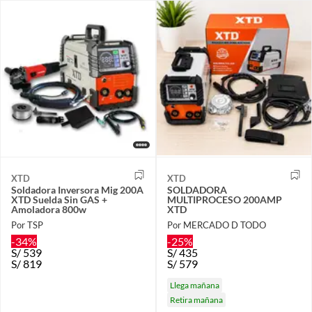
XTD
XTD
Soldadora Inversora Mig 200A
SOLDADORA
XTD Suelda Sin GAS +
MULTIPROCESO 200AMP
Amoladora 800w
XTD
Por TSP
Por MERCADO D TODO
-34%
-25%
S/
539
S/
435
S/
819
S/
579
Llega mañana
Retira mañana