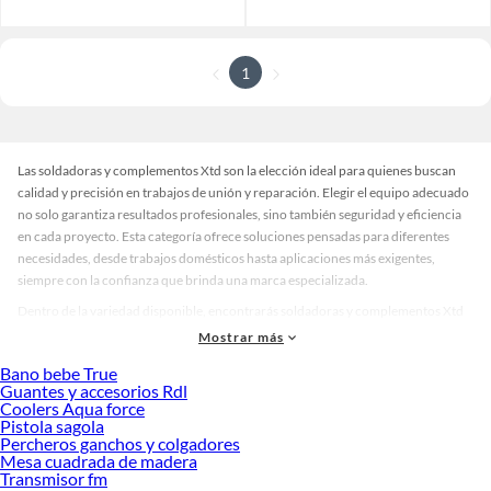
1
Las soldadoras y complementos Xtd son la elección ideal para quienes buscan
calidad y precisión en trabajos de unión y reparación. Elegir el equipo adecuado
no solo garantiza resultados profesionales, sino también seguridad y eficiencia
en cada proyecto. Esta categoría ofrece soluciones pensadas para diferentes
necesidades, desde trabajos domésticos hasta aplicaciones más exigentes,
siempre con la confianza que brinda una marca especializada.
Dentro de la variedad disponible, encontrarás soldadoras y complementos Xtd
en distintos formatos y diseños, adaptados a cada tipo de tarea. Hay modelos
Mostrar más
compactos que facilitan la movilidad y opciones más robustas para trabajos
Bano bebe True
continuos. Además, podrás elegir entre accesorios que optimizan el rendimiento
Guantes y accesorios Rdl
y acabados resistentes que aseguran durabilidad. Con estas alternativas, es
Coolers Aqua force
sencillo encontrar el equipo que se ajuste a tu ritmo de trabajo y a las exigencias
Pistola sagola
Percheros ganchos y colgadores
de tu proyecto.
Mesa cuadrada de madera
Al momento de decidir, considera factores como el tipo de material, la
Transmisor fm