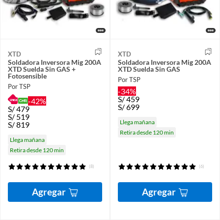
XTD
XTD
Soldadora Inversora Mig 200A
Soldadora Inversora Mig 200A
XTD Suelda Sin GAS +
XTD Suelda Sin GAS
Fotosensible
Por TSP
Por TSP
-34%
S/
459
-42%
S/
699
S/
479
S/
519
Llega mañana
S/
819
Retira desde 120 min
Llega mañana
Retira desde 120 min
(8)
(6)
Agregar
Agregar