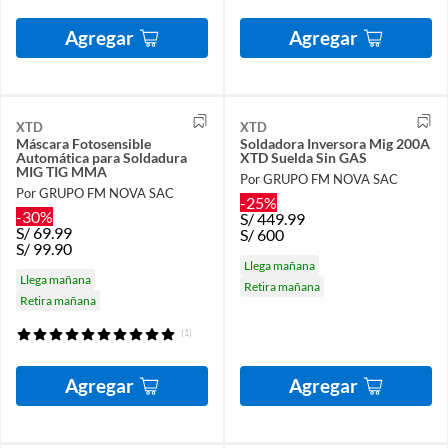
Agregar
Agregar
XTD
XTD
Máscara Fotosensible
Soldadora Inversora Mig 200A
Automática para Soldadura
XTD Suelda Sin GAS
MIG TIG MMA
Por GRUPO FM NOVA SAC
Por GRUPO FM NOVA SAC
-25%
-30%
S/
449.99
S/
69.99
S/
600
S/
99.90
Llega mañana
Llega mañana
Retira mañana
Retira mañana
(1)
Agregar
Agregar