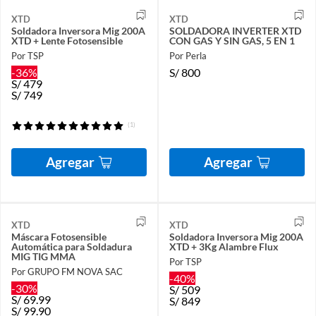
XTD
XTD
Soldadora Inversora Mig 200A
SOLDADORA INVERTER XTD
XTD + Lente Fotosensible
CON GAS Y SIN GAS, 5 EN 1
Por TSP
Por Perla
-36%
S/
800
S/
479
S/
749
(1)
Agregar
Agregar
XTD
XTD
Máscara Fotosensible
Soldadora Inversora Mig 200A
Automática para Soldadura
XTD + 3Kg Alambre Flux
MIG TIG MMA
Por TSP
Por GRUPO FM NOVA SAC
-40%
-30%
S/
509
S/
69.99
S/
849
S/
99.90