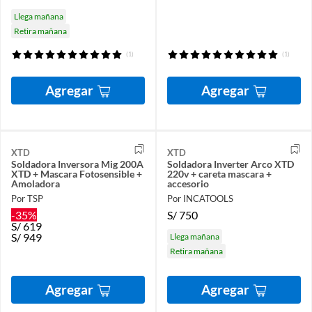
Llega mañana
Retira mañana
(1)
(1)
Agregar
Agregar
XTD
XTD
Soldadora Inversora Mig 200A
Soldadora Inverter Arco XTD
XTD + Mascara Fotosensible +
220v + careta mascara +
Amoladora
accesorio
Por TSP
Por INCATOOLS
-35%
S/
750
S/
619
S/
949
Llega mañana
Retira mañana
Agregar
Agregar