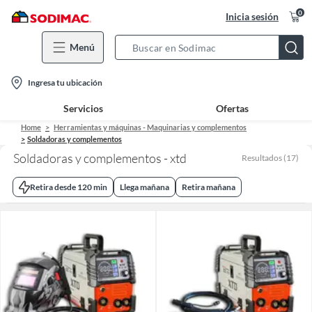
0
Inicia sesión
Menú
Search
Bar
location-
Ingresa tu ubicación
icon
Servicios
Ofertas
Home
Herramientas y máquinas - Maquinarias y complementos
Soldadoras y complementos
Soldadoras y complementos - xtd
Resultados
(
17
)
Retira desde 120 min
Llega mañana
Retira mañana