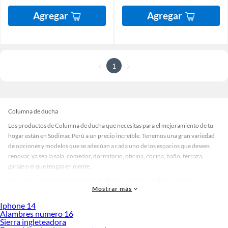
Agregar
Agregar
1
Columna de ducha
Los productos de Columna de ducha que necesitas para el mejoramiento de tu
hogar están en Sodimac Perú a un precio increíble. Tenemos una gran variedad
de opciones y modelos que se adecúan a cada uno de los espacios que desees
renovar, ya sea la sala, comedor, dormitorio, oficina, cocina, baño, terraza,
garaje o el que tengas en mente.
En nuestra categoría Columna de ducha encontrarás modelos en diversos
Mostrar más
materiales, medidas, colores y demás características específicas de tu
preferencia. Recuerda que solo en Sodimac Perú contamos con todo lo
Iphone 14
necesario para cada uno de tus proyectos en las mejores marcas de calidad y con
Alambres numero 16
Sierra ingleteadora
garantía.