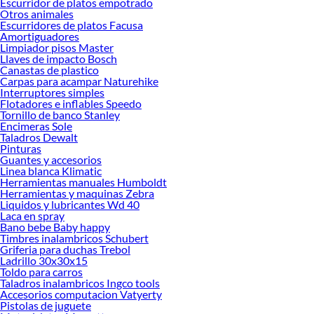
Escurridor de platos empotrado
Precios de Columna de ducha en Sodimac Perú
Otros animales
Escurridores de platos Facusa
Si buscar ahorrar, estás en la tienda correcta porque en Sodimac tenemos
Amortiguadores
nuestra política de precios bajos garantizados en Columna de ducha, así que no
Limpiador pisos Master
dudes más y compra online este producto con sus complementos para que
Llaves de impacto Bosch
termines tu proyecto al 100% a un costo económico. Además, elige entre las
Canastas de plastico
Carpas para acampar Naturehike
opciones de delivery o recojo en tienda.
Interruptores simples
Las mejores marcas de Columna de ducha
Flotadores e inflables Speedo
Tornillo de banco Stanley
Sabemos que la calidad, confianza y seguridad son factores importantes al
Encimeras Sole
momento de decidir qué modelo comprar, por ello contamos con una amplia
Taladros Dewalt
oferta de marcas prestigiosas y reconocidas en Columna de ducha. De esta
Pinturas
manera, inviertes en durabilidad, rendimiento, excelencia y satisfacción
Guantes y accesorios
Linea blanca Klimatic
garantizada.
Herramientas manuales Humboldt
Herramientas y maquinas Zebra
Liquidos y lubricantes Wd 40
Laca en spray
Bano bebe Baby happy
Timbres inalambricos Schubert
Griferia para duchas Trebol
Ladrillo 30x30x15
Toldo para carros
Taladros inalambricos Ingco tools
Accesorios computacion Vatyerty
Pistolas de juguete