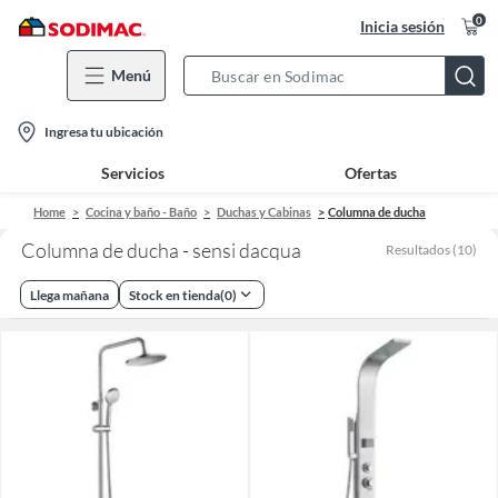
0
Inicia sesión
Menú
Search
Bar
location-
Ingresa tu ubicación
icon
Servicios
Ofertas
Home
Cocina y baño - Baño
Duchas y Cabinas
Columna de ducha
Columna de ducha - sensi dacqua
Resultados
(
10
)
Llega mañana
Stock en tienda
(
0
)