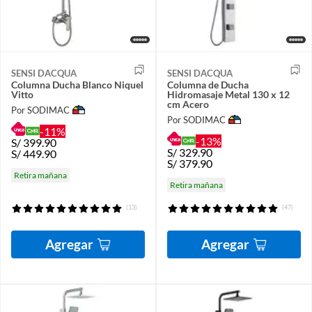
SENSI DACQUA
SENSI DACQUA
Columna Ducha Blanco Niquel
Columna de Ducha
Vitto
Hidromasaje Metal 130 x 12
cm Acero
Por SODIMAC
Por SODIMAC
-11%
-13%
S/
399.90
S/
329.90
S/
449.90
S/
379.90
Retira mañana
Retira mañana
(13)
(47)
Agregar
Agregar