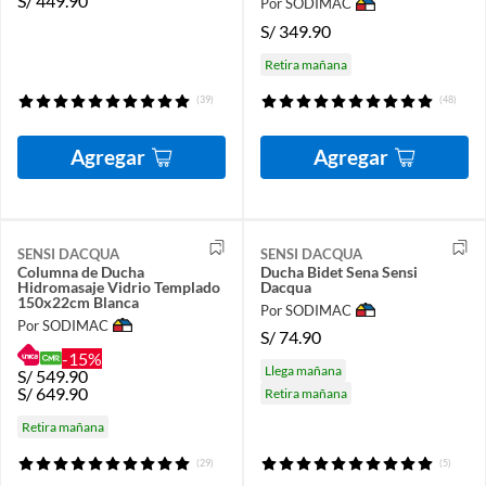
S/
449.90
Por SODIMAC
S/
349.90
Retira mañana
(39)
(48)
Agregar
Agregar
SENSI DACQUA
SENSI DACQUA
Columna de Ducha
Ducha Bidet Sena Sensi
Hidromasaje Vidrio Templado
Dacqua
150x22cm Blanca
Por SODIMAC
Por SODIMAC
S/
74.90
-15%
Llega mañana
S/
549.90
S/
649.90
Retira mañana
Retira mañana
(29)
(5)