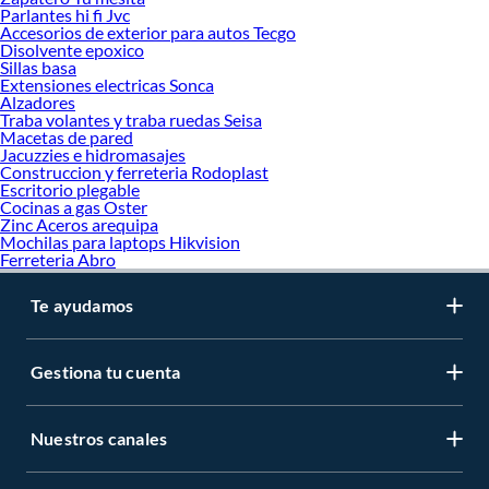
Parlantes hi fi Jvc
Accesorios de exterior para autos Tecgo
Disolvente epoxico
Sillas basa
Extensiones electricas Sonca
Alzadores
Traba volantes y traba ruedas Seisa
Macetas de pared
Jacuzzies e hidromasajes
Construccion y ferreteria Rodoplast
Escritorio plegable
Cocinas a gas Oster
Zinc Aceros arequipa
Mochilas para laptops Hikvision
Ferreteria Abro
Te ayudamos
Gestiona tu cuenta
Nuestros canales