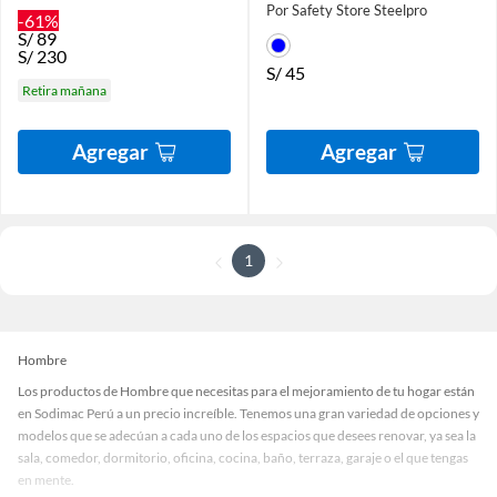
Por Safety Store Steelpro
-61%
S/
89
S/
230
S/
45
Retira mañana
Agregar
Agregar
1
Hombre
Los productos de Hombre que necesitas para el mejoramiento de tu hogar están
en Sodimac Perú a un precio increíble. Tenemos una gran variedad de opciones y
modelos que se adecúan a cada uno de los espacios que desees renovar, ya sea la
sala, comedor, dormitorio, oficina, cocina, baño, terraza, garaje o el que tengas
en mente.