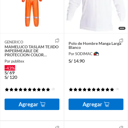
GENERICO
Polo de Hombre Manga Larga
MAMELUCO TASLAM TEJIDO
Blanco
IMPERMEABLE DE
Por SODIMAC
PROTECCION COLOR
NARANJA SEGURIDAD
S/
14.90
Por publitex
MEDICA
-43%
S/
69
S/
120
(2)
(4)
Agregar
Agregar