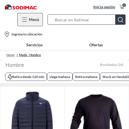
0
Inicia sesión
Menú
Search
Bar
location-
Ingresa tu ubicación
icon
Servicios
Ofertas
Home
Moda - Hombre
Hombre
Resultados
(
34
)
Retira desde 120 min
Llega mañana
Retira mañana
Stock en tienda
(