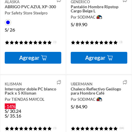
ALASKA
GENERICO
ABRIGO PVC AZUL XP-300
Pantalón Hombre Ripstop
Cargo Beige L
Por Safety Store Steelpro
Por SODIMAC
S/
89.90
S/
26
(1)
(3)
Agregar
Agregar
KLISMAN
UBERMANN
Interruptor doble PC blanco
Chaleco Reflectivo Geólogo
Pack x 5 Klisman
para Hombre Café
Por TIENDAS MAYCOL
Por SODIMAC
-14%
S/
84.90
S/
30.24
S/
35.16
(1)
(84)