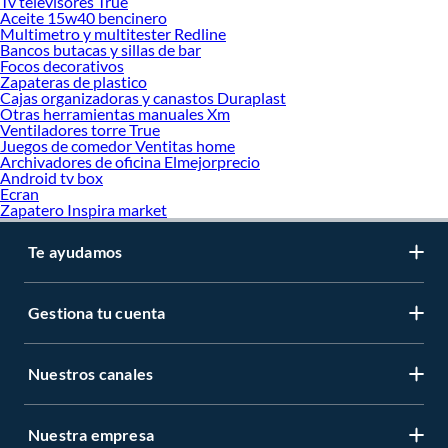
Tv televisores True
Aceite 15w40 bencinero
Multimetro y multitester Redline
Bancos butacas y sillas de bar
Focos decorativos
Zapateras de plastico
Cajas organizadoras y canastos Duraplast
Otras herramientas manuales Xm
Ventiladores torre True
Juegos de comedor Ventitas home
Archivadores de oficina Elmejorprecio
Android tv box
Ecran
Zapatero Inspira market
Te ayudamos
Gestiona tu cuenta
Nuestros canales
Nuestra empresa