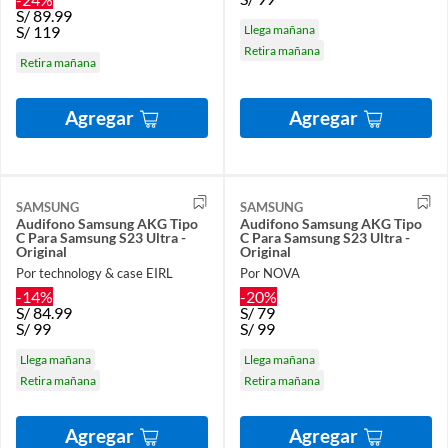
S/
89.99
S/
119
Llega mañana
Retira mañana
Retira mañana
Agregar
Agregar
SAMSUNG
SAMSUNG
Audifono Samsung AKG Tipo
Audifono Samsung AKG Tipo
C Para Samsung S23 Ultra -
C Para Samsung S23 Ultra -
Original
Original
Por technology & case EIRL
Por NOVA
-14%
-20%
S/
84.99
S/
79
S/
99
S/
99
Llega mañana
Llega mañana
Retira mañana
Retira mañana
Agregar
Agregar