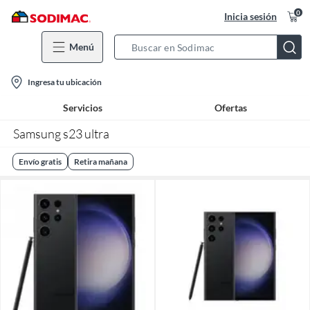
0
Inicia sesión
Menú
Search
Bar
location-
Ingresa tu ubicación
icon
Servicios
Ofertas
Samsung s23 ultra
Envío gratis
Retira mañana