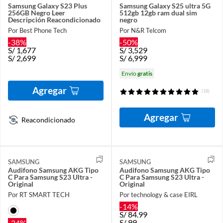
Samsung Galaxy S23 Plus
Samsung Galaxy S25 ultra 5G
256GB Negro Leer
512gb 12gb ram dual sim
Descripción Reacondicionado
negro
Por Best Phone Tech
Por N&R Telcom
-38%
-50%
S/
1,677
S/
3,529
S/
2,699
S/
6,999
Envío
gratis
Agregar
(18)
Agregar
Reacondicionado
SAMSUNG
SAMSUNG
Audifono Samsung AKG Tipo
Audifono Samsung AKG Tipo
C Para Samsung S23 Ultra -
C Para Samsung S23 Ultra -
Original
Original
Por RT SMART TECH
Por technology & case EIRL
-14%
S/
84.99
S/
99
-24%