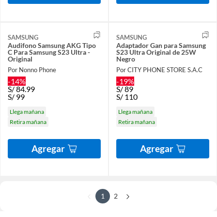
SAMSUNG
SAMSUNG
Audifono Samsung AKG Tipo
Adaptador Gan para Samsung
C Para Samsung S23 Ultra -
S23 Ultra Original de 25W
Original
Negro
Por Nonno Phone
Por CITY PHONE STORE S.A.C
-14%
-19%
S/
84.99
S/
89
S/
99
S/
110
Llega mañana
Llega mañana
Retira mañana
Retira mañana
Agregar
Agregar
1
2