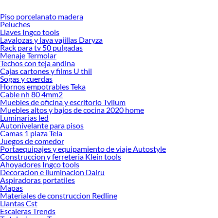
Piso porcelanato madera
Peluches
Llaves Ingco tools
Lavalozas y lava vajillas Daryza
Rack para tv 50 pulgadas
Menaje Termolar
Techos con teja andina
Cajas cartones y films U thil
Sogas y cuerdas
Hornos empotrables Teka
Cable nh 80 4mm2
Muebles de oficina y escritorio Tvilum
Muebles altos y bajos de cocina 2020 home
Luminarias led
Autonivelante para pisos
Camas 1 plaza Tela
Juegos de comedor
Portaequipajes y equipamiento de viaje Autostyle
Construccion y ferreteria Klein tools
Ahoyadores Ingco tools
Decoracion e iluminacion Dairu
Aspiradoras portatiles
Mapas
Materiales de construccion Redline
Llantas Cst
Escaleras Trends