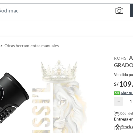
S
e
a
r
c
Otras herramientas manuales
h
B
A
|
ROHS
a
GRADO
r
Vendido po
109
S/
Abre tu
−
Cód. de
Entrega e
Stock 