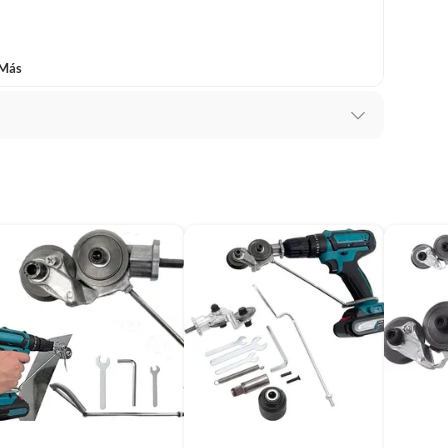
(incluye asientos de inodoro con empaque abierto).
 Más
s de devolución y cambio:
so y otros productos para asfalto.
rodomésticos, tecnología, línea blanca, colchones, muebles,
, sin uso y deberá contar con todos sus accesorios,
diciones (sin rayas, piquetes, abolladuras, manchas,
3