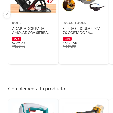
ROHS
INGCO TOOLS
ADAPTADOR PARA
SIERRA CIRCULAR 20V
AMOLADORA SIERRA
7¼ CORTADORA
CIRCULAR GUIA CORTE
MADERA BRUSHLESS
-27%
-28%
45 PREMIUN
INGCO
S/
79.90
S/
325.90
109.90
449.90
S/
S/
Complementa tu producto