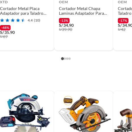
XTD
OEM
OEM
Cortador Metal Placa
Cortador Metal Chapa
Cortado
onal
Adaptador para Taladro
Laminas Adaptador Para
Taladro
Calamina
Taladro
Circula
4.4
(10)
-13%
-17%
S/
34.90
S/
34.9
-48%
39.90
42
S/
S/
S/
35.90
69
S/
FUNCIONAL