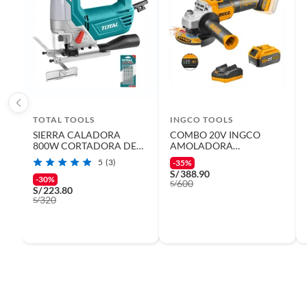
TOTAL TOOLS
INGCO TOOLS
SIERRA CALADORA
COMBO 20V INGCO
800W CORTADORA DE
AMOLADORA
METAL Y MADERA TOTAL
BRUSHLESS 4 ½'' BATERIA
5
(3)
-35%
- TS2081006
4Ah CARGADOR
S/
388.90
-30%
600
S/
S/
223.80
320
S/