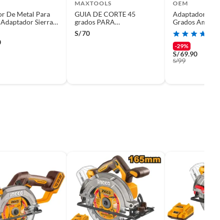
MAXTOOLS
OEM
r De Metal Para
GUIA DE CORTE 45
Adaptador Cor
 Adaptador Sierra
grados PARA
Grados Amolad
r Cizalla
AMOLADORA
Porcelanato C
S/
70
0
-29%
S/
69.90
99
S/