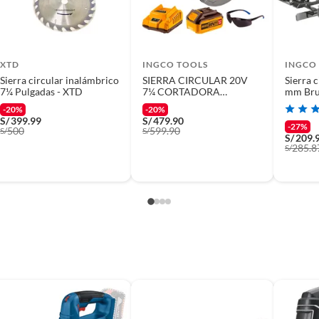
XTD
INGCO TOOLS
INGCO
Sierra circular inalámbrico
SIERRA CIRCULAR 20V
Sierra 
7¼ Pulgadas - XTD
7¼ CORTADORA
mm Bru
BRUSHLESS+ BAT 40AH
-20%
-20%
INGCO
S/
399.99
S/
479.90
-27%
500
599.90
S/
S/
S/
209.
285.8
S/