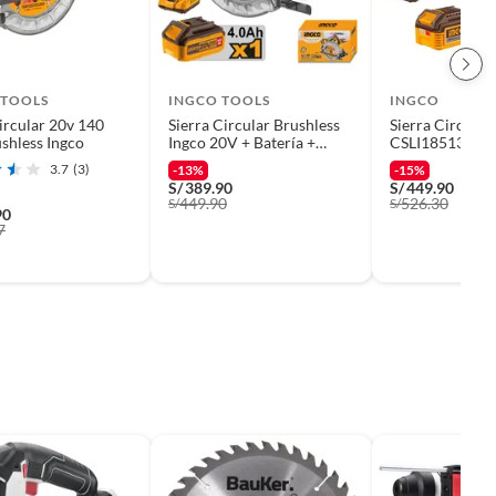
 TOOLS
INGCO TOOLS
INGCO
circular 20v 140
Sierra Circular Brushless
Sierra Circular
shless Ingco
Ingco 20V + Batería +
CSLI18513 20V
Cargador CSLI16521
7 + Batería
3.7
(3)
-13%
-15%
S/
389.90
S/
449.90
449.90
526.30
S/
S/
90
7