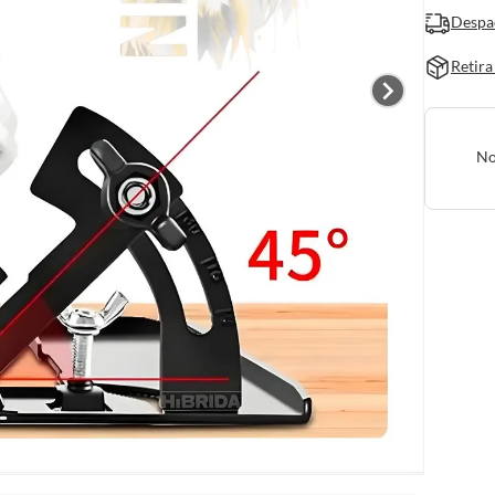
Despa
Retira
No