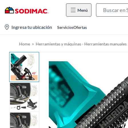
Menú
l
Ingresa tu ubicación
Servicios
Ofertas
o
c
Home
Herramientas y máquinas - Herramientas manuales
a
t
i
o
n
-
i
c
o
n