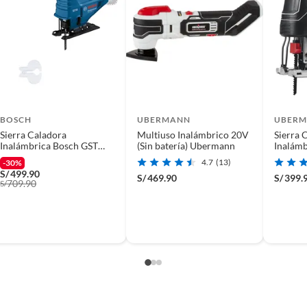
BOSCH
UBERMANN
UBER
Sierra Caladora
Multiuso Inalámbrico 20V
Sierra 
Inalámbrica Bosch GST
(Sin batería) Ubermann
Inalám
183-LI Sin Bateriacar
20V (Si
4.7
(13)
-30%
S/
499.90
S/
469.90
S/
399.
709.90
S/