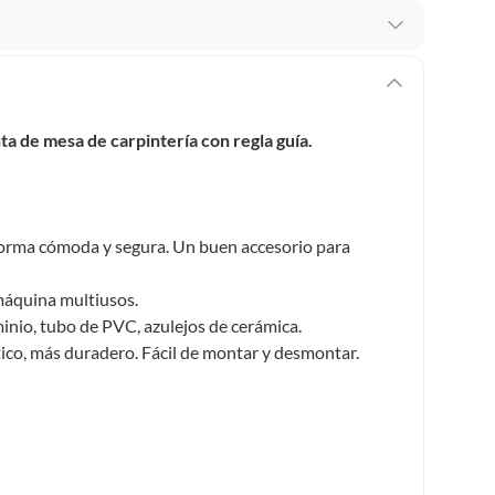
mbiar un pedido si cambias de opinión durante los
das sus etiquetas y/o en sus cajas cerradas con los
a de mesa de carpintería con regla guía.
mbargo, tenemos
categorías que cuentan con plazos
 por la naturaleza de los productos, no se pueden
e forma cómoda y segura. Un buen accesorio para
 máquina multiusos.
inio, tubo de PVC, azulejos de cerámica.
stico, más duradero. Fácil de montar y desmontar.