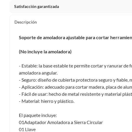
Satisfacción garantizada
Nuestra
Satisfacción garantizada
te permite devolver o ca
Descripción
primeros 30 días desde que lo recibes.
Lo debes entregar tal y como lo recibiste, sin uso, con to
Soporte de amoladora ajustable para cortar herramient
sellos originales.
(No incluye la amoladora)
Esto aplica para la mayoría de nuestros productos, sin e
diferentes, otras que son más restrictivas y algunas que,
- Estable: la base estable te permite cortar y ranurar d
devolver ni cambiar
. Conoce cuáles son:
amoladora angular.
- Seguro: diseño de cubierta protectora seguro y fiable,
No tienen devolución o cambio si cambias de opinión
- Aplicación: adecuado para cortar madera, placa de alum
Alimentos y bebidas.
- Fácil de usar: hecho de metal resistente y material plá
- Material: hierro y plástico.
Productos digitales (descarga inmediata).
Productos de segunda mano o reacondicionados.
El paquete incluye:
Productos hechos o cortados a medida.
01Adaptador Amoladora a Sierra Circular
Pinturas color a pedido.
01 Llave
Plantas naturales.