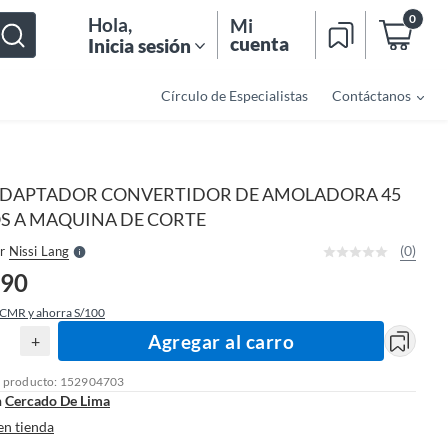
0
Hola
,
Mi
cuenta
Inicia sesión
Círculo de Especialistas
Contáctanos
o
f
n
I
DAPTADOR CONVERTIDOR DE AMOLADORA 45
r
e
S A MAQUINA DE CORTE
l
l
e
(0)
r
Nissi Lang
S
.90
 CMR y ahorra S/100
Agregar al carro
+
l producto: 152904703
n
Cercado De Lima
en tienda