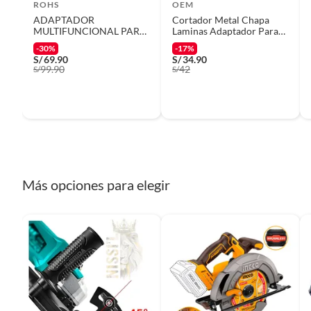
ROHS
OEM
ADAPTADOR
Cortador Metal Chapa
Tipo de trabajo
Profesi
MULTIFUNCIONAL PARA
Laminas Adaptador Para
AMOLADORA
Taladro
-30%
-17%
S/
69.90
S/
34.90
99.90
42
S/
Alto
S/
7
Ancho
12
Peso del producto
0.4
Más opciones para elegir
Características
MULFI
Presentación
Caja