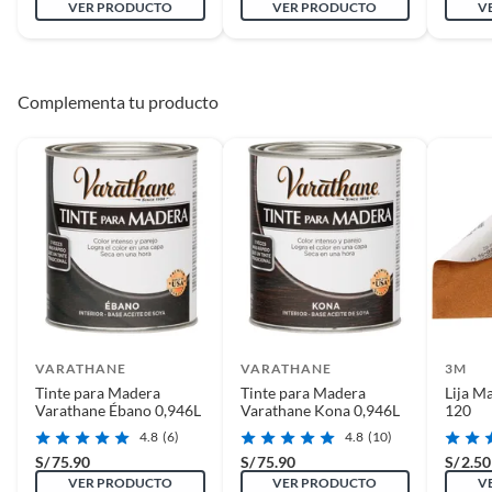
VER PRODUCTO
VER PRODUCTO
V
Color
Transparente
Complementa tu producto
Espesor
20 cm
Largo
20 cm
Aplicación
Interior
Rendimiento por caja
48- 56 m2 dependiendo de la
absorción de la madera
VARATHANE
VARATHANE
3M
Tinte para Madera
Tinte para Madera
Lija M
Varathane Ébano 0,946L
Varathane Kona 0,946L
120
Textura de superficie
Lisa
4.8
(6)
4.8
(10)
S/
75.90
S/
75.90
S/
2.50
Apariencia
Natural
VER PRODUCTO
VER PRODUCTO
V