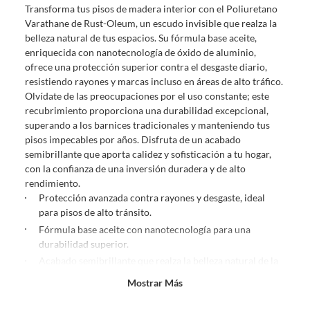
Transforma tus pisos de madera interior con el Poliuretano
etiquetas y/o en sus cajas cerradas con los sellos originales.
Varathane de Rust-Oleum, un escudo invisible que realza la
belleza natural de tus espacios. Su fórmula base aceite,
Esto aplica para la mayoría de nuestros productos, sin embargo, tenemos
categorías que cuentan con plazos diferentes, otras que son más
enriquecida con nanotecnología de óxido de aluminio,
restrictivas y algunas que, por la naturaleza de los productos, no se
ofrece una protección superior contra el desgaste diario,
pueden devolver ni cambiar
. Conoce cuáles son:
resistiendo rayones y marcas incluso en áreas de alto tráfico.
Olvídate de las preocupaciones por el uso constante; este
No tienen devolución o cambio si cambias de opinión
recubrimiento proporciona una durabilidad excepcional,
superando a los barnices tradicionales y manteniendo tus
Alimentos y bebidas.
pisos impecables por años. Disfruta de un acabado
Productos digitales (descarga inmediata).
semibrillante que aporta calidez y sofisticación a tu hogar,
Productos de segunda mano o reacondicionados.
con la confianza de una inversión duradera y de alto
Productos hechos o cortados a medida.
rendimiento.
Protección avanzada contra rayones y desgaste, ideal
Pinturas color a pedido.
para pisos de alto tránsito.
Plantas naturales.
Fórmula base aceite con nanotecnología para una
Productos que hayan sido previamente instalados previamente
durabilidad superior.
(incluye asientos de inodoro con empaque abierto).
Acabado semibrillante que realza la belleza natural de la
Baterías de auto.
madera.
Mostrar Más
Motocicletas.
Rendimiento de 48-56 m2 por galón, optimizando el uso
del producto.
Otros plazos para devolución y cambio