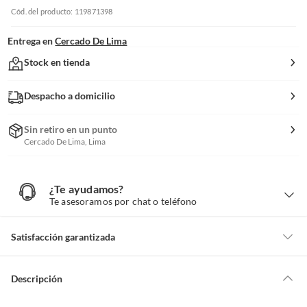
Cód. del producto: 119871398
Entrega en
Cercado De Lima
Stock en tienda
Despacho a domicilio
Sin retiro en un punto
Cercado De Lima, Lima
¿Te ayudamos?
¿
T
Te asesoramos por chat o teléfono
e
a
y
u
d
Satisfacción garantizada
a
m
o
s
Nuestra
Satisfacción garantizada
te permite devolver o cambiar un
?
pedido si cambias de opinión durante los primeros 30 días desde que lo
Descripción
recibes.
Lo debes entregar tal y como lo recibiste, sin uso, con todas sus