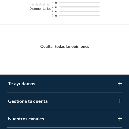
4
3
0
comentarios
2
1
Ocultar todas las opiniones
Te ayudamos
Gestiona tu cuenta
LIbro de reclamaciones
Centro de ayuda
Nuestros canales
Mi cuenta
Servicio al cliente