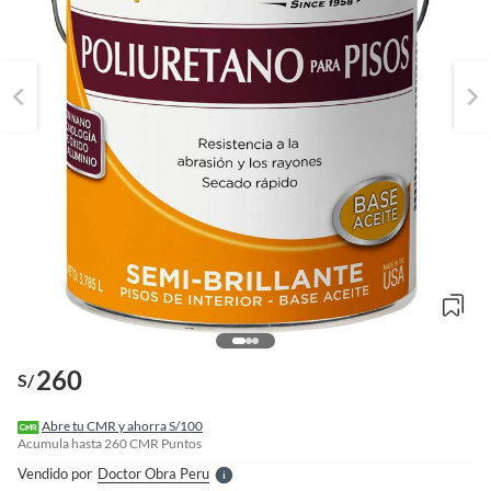
o
f
n
I
260
S/
r
e
l
Abre tu CMR y ahorra S/100
l
Acumula hasta
260
CMR Puntos
e
Vendido por
Doctor Obra Peru
S