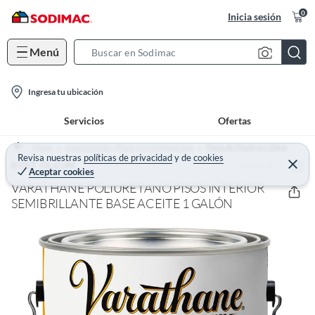
0
Inicia sesión
Menú
S
e
l
a
Ingresa tu ubicación
o
r
Servicios
Ofertas
c
c
a
h
Home
Construcción - Pisos y revestimientos
Pisos de Madera y Deck
t
Revisa nuestras
políticas de privacidad
y
de
cookies
B
(0)
C
RUST OLEUM
Aceptar cookies
e
i
a
r
VARATHANE POLIURETANO PISOS INTERIOR
o
r
r
a
SEMIBRILLANTE BASE ACEITE 1 GALÓN
n
r
-
i
c
o
n