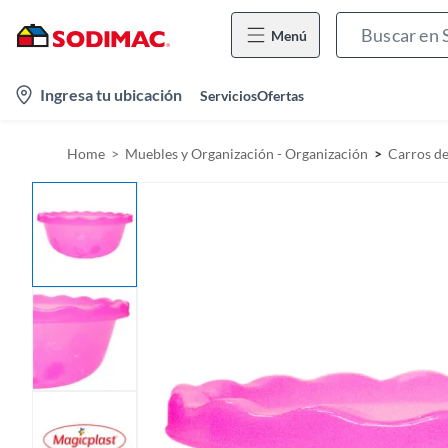
Menú
l
Ingresa tu ubicación
Servicios
Ofertas
o
c
Home
Muebles y Organización - Organización
Carros de
a
t
i
o
n
-
i
c
o
n