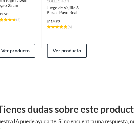
ato Bajo Diwali
COLLECTION
gro 25cm
Juego de Vajilla 3
Piezas Pavo Real
12.90
(
5
)
S/
14.90
(
5
)
Ver producto
Ver producto
Tienes dudas sobre este produc
estra IA puede ayudarte. Si no encuentra una respuesta, n