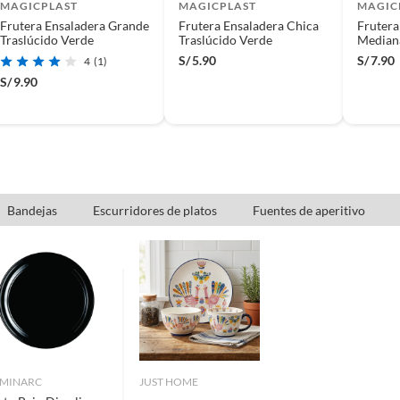
MAGICPLAST
MAGICPLAST
MAGIC
Frutera Ensaladera Grande
Frutera Ensaladera Chica
Frutera
Traslúcido Verde
Traslúcido Verde
Mediana
S/
5.90
S/
7.90
4
(1)
S/
9.90
(incluye asientos de inodoro con empaque abierto).
Bandejas
Escurridores de platos
Fuentes de aperitivo
s de devolución y cambio:
so y otros productos para asfalto.
rodomésticos, tecnología, línea blanca, colchones, muebles,
, sin uso y deberá contar con todos sus accesorios,
MINARC
JUST HOME
diciones (sin rayas, piquetes, abolladuras, manchas,