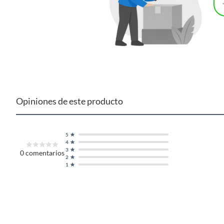
Opiniones de este producto
5
4
3
0
comentarios
2
1