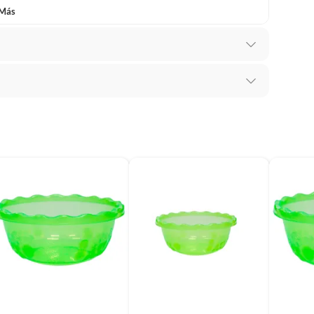
 Más
mbiar un pedido si cambias de opinión durante los
das sus etiquetas y/o en sus cajas cerradas con los
mbargo, tenemos
categorías que cuentan con plazos
 por la naturaleza de los productos, no se pueden