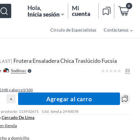
0
Hola
,
Mi
cuenta
Inicia sesión
Círculo de Especialistas
Contáctanos
o
f
n
I
r
e
Frutera Ensaladera Chica Traslúcido Fucsia
|
l
LAST
l
e
(0)
r
Sodimac
S
 CMR y ahorra S/100
Agregar al carro
+
l producto: 113952671
Cód. tienda: 2940078
n
Cercado De Lima
en tienda
cho a domicilio