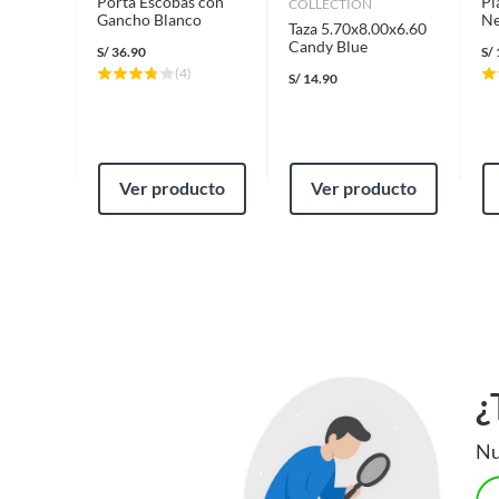
Porta Escobas con
Pl
COLLECTION
etc.).
Gancho Blanco
Ne
Taza 5.70x8.00x6.60
Candy Blue
S/
36.90
S/
(
4
)
S/
14.90
Ver producto
Ver producto
¿
Nu