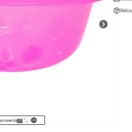
Retira
 proyecto
+
1