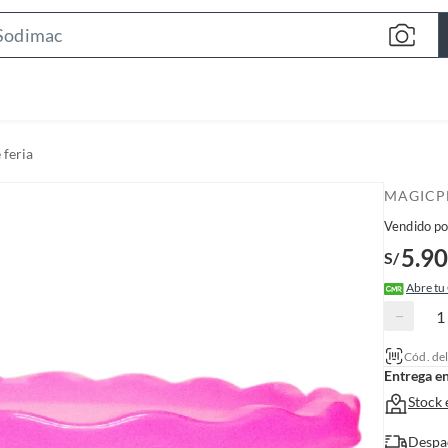
S
e
a
r
c
 feria
h
B
MAGICP
a
Vendido po
r
5.90
S/
Abre tu
−
Cód. de
Entrega e
Stock 
Despa