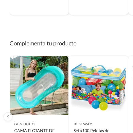
Baterías de auto.
Motocicletas.
Otros plazos para devolución y cambio
Las siguientes categorías cuentan con los siguientes plazo
Complementa tu producto
2 días calendarios:
Cemento, mezclas de hormigón, morteros, ye
7 días calendarios:
Productos eléctricos o a combustión, elect
bicicletas y máquinas de ejercicio.
Deben estar cerrados, con todos sus sellos y etiquetas
Recuerda que el producto debe estar limpio, en buen estado
manuales de uso y con el empaque original en perfectas con
etc.).
GENERICO
BESTWAY
CAMA FLOTANTE DE
Set x100 Pelotas de