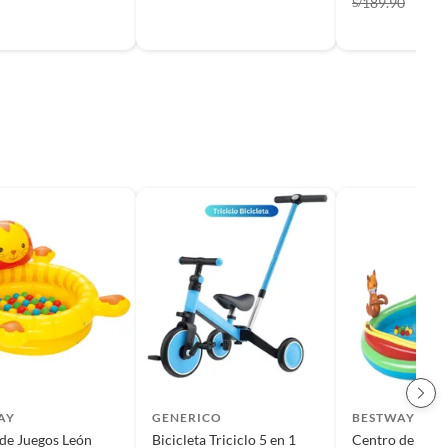
189.90
S/
AY
GENERICO
BESTWAY
de Juegos León
Bicicleta Triciclo 5 en 1
Centro de Jueg