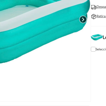
Despa
Retira
L
Selecc