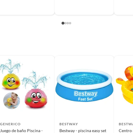
s de devolución y cambio:
so y otros productos para asfalto.
rodomésticos, tecnología, línea blanca, colchones, muebles,
, sin uso y deberá contar con todos sus accesorios,
diciones (sin rayas, piquetes, abolladuras, manchas,
GENERICO
BESTWAY
BESTW
Juego de baño Piscina -
Bestway - piscina easy set
Centro 