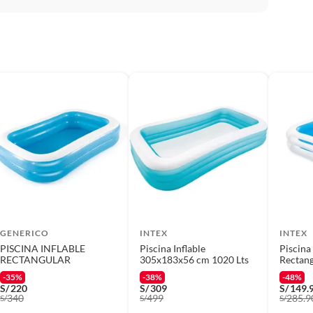
mbiar un pedido si cambias de opinión durante los
os
das sus etiquetas y/o en sus cajas cerradas con los
mbargo, tenemos
categorías que cuentan con plazos
 por la naturaleza de los productos, no se pueden
GENERICO
INTEX
INTEX
PISCINA INFLABLE
Piscina Inflable
Piscina 
RECTANGULAR
305x183x56 cm 1020 Lts
Rectang
1.75m 
-35%
-38%
-48%
S/
220
S/
309
S/
149.
340
499
285.9
S/
S/
S/
(incluye asientos de inodoro con empaque abierto).