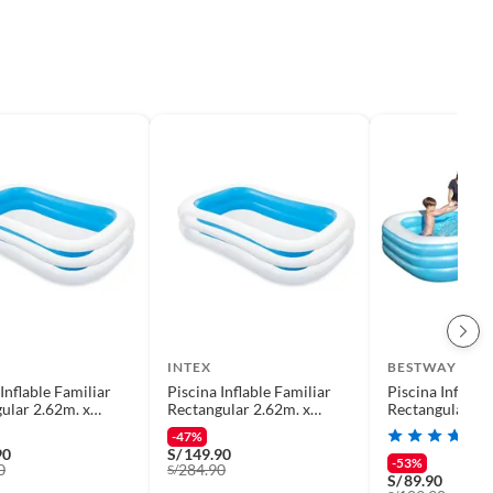
INTEX
BESTWAY
Inflable Familiar
Piscina Inflable Familiar
Piscina Inflable
ular 2.62m. x
Rectangular 2.62m. x
Rectangular Be
x 56 cm
1.75m x 56 cm
Family 305x1
-47%
1161l
90
S/
149.90
-53%
0
284.90
S/
S/
89.90