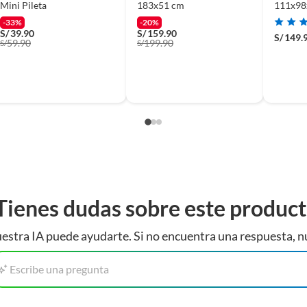
Mini Pileta
183x51 cm
111x98
-33%
-20%
S/
39.90
S/
159.90
S/
149.
59.90
199.90
S/
S/
Tienes dudas sobre este produc
estra IA puede ayudarte. Si no encuentra una respuesta, n
Escribe una pregunta