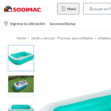
Menú
l
Ingresa tu ubicación
Servicios
Ofertas
o
c
Home
Jardín y terraza - Piscinas, spa e inflables
Inflable
a
t
i
o
n
-
i
c
o
n