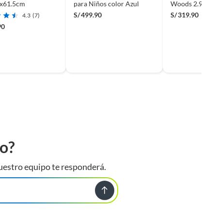
x61.5cm
para Niños color Azul
Woods 2.95x1.
S/
499.90
S/
319.90
4.3
(7)
90
to?
uestro equipo te responderá.