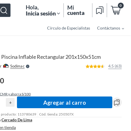
0
Hola
,
Mi
cuenta
Inicia sesión
Círculo de Especialistas
Contáctanos
o
f
n
I
r
e
Piscina Inflable Rectangular 201x150x51cm
l
l
e
4.5 (63)
r
Sodimac
S
90
 CMR y ahorra S/100
Agregar al carro
+
l producto: 113780639
Cód. tienda: 250507X
n
Cercado De Lima
en tienda