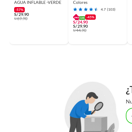
AGUA INFLABLE -VERDE
Colores
4.7
(103)
-57%
S/
29.90
-45%
69.90
S/
S/
24.90
S/
29.90
44.90
S/
¿
Nu