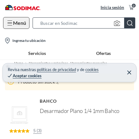
0
Inicia sesión
Menú
S
e
l
a
Ingresa tu ubicación
o
r
Servicios
Ofertas
c
c
a
h
Home
Herramientas y máquinas - Herramientas manuales
t
Revisa nuestras
políticas de privacidad
y
de
cookies
B
Destornillador
C
Aceptar cookies
e
i
a
r
Producto sin stock :(
o
r
r
a
n
r
-
BAHCO
i
Desarmador Plano 1/4 1mm Bahco
c
o
n
5 (3)