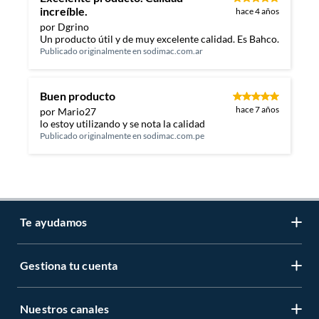
increíble.
hace 4 años
por Dgrino
Un producto útil y de muy excelente calidad. Es Bahco.
Publicado originalmente en
sodimac.com.ar
Buen producto
hace 7 años
por Mario27
lo estoy utilizando y se nota la calidad
Publicado originalmente en
sodimac.com.pe
Te ayudamos
Gestiona tu cuenta
LIbro de reclamaciones
Centro de ayuda
Nuestros canales
Mi cuenta