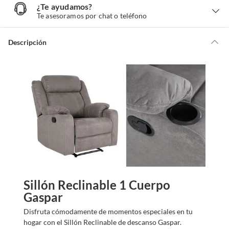
¿Te ayudamos?
¿
T
Te asesoramos por chat o teléfono
e
a
y
u
d
Descripción
a
m
o
s
?
Sillón Reclinable 1 Cuerpo
Gaspar
Disfruta cómodamente de momentos especiales en tu
hogar con el Sillón Reclinable de descanso Gaspar.