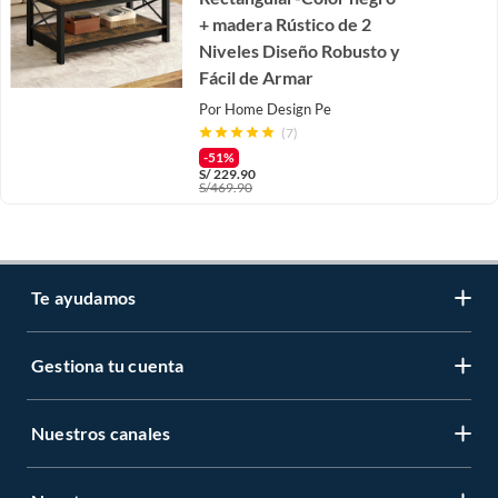
+ madera Rústico de 2
Niveles Diseño Robusto y
Fácil de Armar
Por
Home Design Pe
(7)
-51%
S/
229.90
S/
469.90
Te ayudamos
Gestiona tu cuenta
LIbro de reclamaciones
Centro de ayuda
Nuestros canales
Mi cuenta
Servicio al cliente
Regístrate ahora