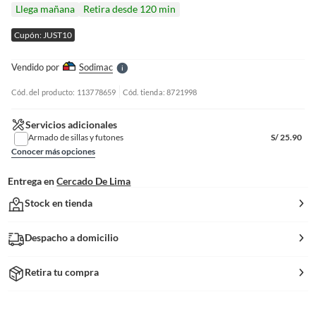
I
Llega mañana
Retira desde 120 min
r
e
Cupón: JUST10
l
l
e
Vendido por
Sodimac
S
Cód. del producto: 113778659
Cód. tienda: 8721998
Servicios adicionales
Armado de sillas y futones
S/
25.90
Conocer más opciones
Entrega en
Cercado De Lima
Stock en tienda
Despacho a domicilio
Retira tu compra