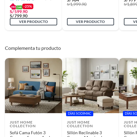
1,999.90
1,89
S/
S/
-25%
S/
599.90
S/
799.90
VER PRODUCTO
VER PRODUCTO
V
Complementa tu producto
DÍAS SODIMAC
DÍAS S
JUST HOME
JUST HOME
JUST 
COLLECTION
COLLECTION
COLLE
Sofá Cama Futón 3
Sillón Reclinable 3
Sillón 