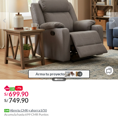
Arma tu proyecto
+
2
-7%
699.90
S/
749.90
S/
o
f
Abre tu CMR y ahorra S/50
n
Acumula hasta
699
CMR Puntos