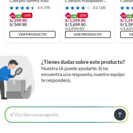
Cuerpos Sammy Azul
Cuerpos Masajeador
Cuerp
Calentador Atlanta
Calent
4.4
(79)
4.2
(18)
Marrón
Marró
-14%
-20%
S/
299.90
S/
1,599.90
S/
1,19
S/
349.90
S/
1,699.90
S/
1,39
1,999.90
1,69
S/
S/
VER PRODUCTO
VER PRODUCTO
V
¿Tienes dudas sobre este producto?
Nuestra IA puede ayudarte. Si no
encuentra una respuesta, nuestro equipo
te responderá.
Escribe una pregunta