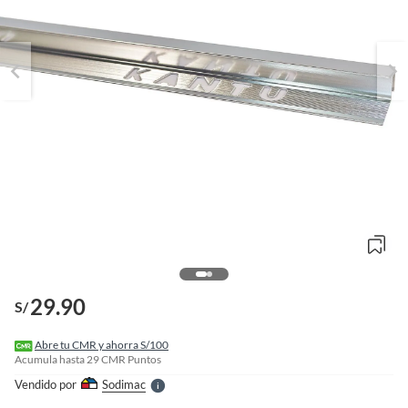
o
f
n
I
29.90
S/
r
e
l
Abre tu CMR y ahorra S/100
l
Acumula hasta
29
CMR Puntos
e
Vendido por
Sodimac
S