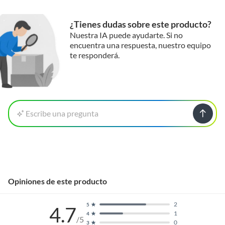
¿Tienes dudas sobre este producto?
Nuestra IA puede ayudarte. Si no
encuentra una respuesta, nuestro equipo
te responderá.
Escribe una pregunta
Opiniones de este producto
2
5
4.7
1
4
/5
0
3