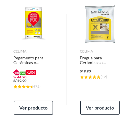
Complementos para Instalacion de Pisos
Selladores
Pisos y revestimientos
Gasfiteria
CELIMA
CELIMA
Pegamento para
Fragua para
Cerámicas o
Cerámicas o
Porcelanatos Celima
Porcelanatos Celima
S/
9.90
Blanco Flexible 25kg
Granizo 1kg
-10%
(
12
)
S/
44.90
S/
49.90
(
72
)
Ver producto
Ver producto