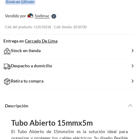
Envío en 120 min
l
l
e
Vendido por
Sodimac
S
Cód. del producto: 113533218
Cód. tienda: 2010720
Entrega en
Cercado De Lima
Stock en tienda
Despacho a domicilio
Retira tu compra
Descripción
Tubo Abierto 15mmx5m
El Tubo Abierto de 15mmx5m es la solución ideal para
organizar y proteger tus cables eléctricos. Su diseño flexible