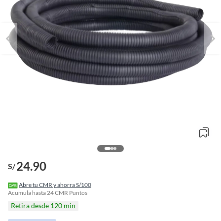
24.90
S/
o
f
Abre tu CMR y ahorra S/100
n
Acumula hasta
24
CMR Puntos
I
Retira desde 120 min
r
e