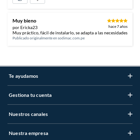
Muy bieno
hace 7 años
por Ericka23
Muy práctico, fácil de instalarlo, se adapta a las necesidades
Publicado originalmente en
sodimac.com.pe
Te ayudamos
Gestiona tu cuenta
LIbro de reclamaciones
Centro de ayuda
Nuestros canales
Mi cuenta
Servicio al cliente
Regístrate ahora
Nuestra empresa
Tiendas Sodimac y Maestro
Legales
Recuperar mi clave