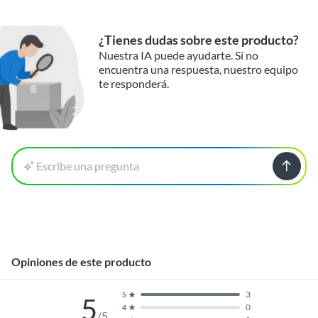
humedad y el polvo, mientras que las canaletas te permitirán
mantener los cables ordenados y fuera de la vista.
¿Tienes dudas sobre este producto?
Nuestra IA puede ayudarte. Si no
encuentra una respuesta, nuestro equipo
te responderá.
Escribe una pregunta
Opiniones de este producto
3
5
5
0
4
/5