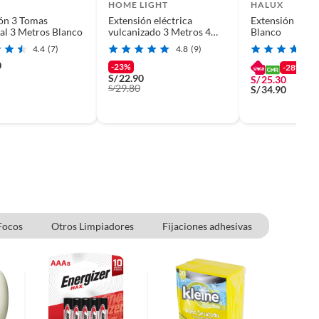
HOME LIGHT
HALUX
ón 3 Tomas
Extensión eléctrica
Extensión Univ
al 3 Metros Blanco
vulcanizado 3 Metros 4
Blanco
Tomas Home Light Gris
4.4
(7)
4.8
(9)
0
-23%
-28%
S/
22.90
S/
25.30
29.80
S/
S/
34.90
Focos
Otros Limpiadores
Fijaciones adhesivas