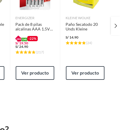
ENERGIZER
KLEINE WOLKE
KLEINE
le
Pack de 8 pilas
Paño Secatodo 20
Paños M
alcalinas AAA 1.5V
Unds Kleine
Pack X5
Energizer
30X40
S/
14.90
S/
8.90
-22%
(
24
)
S/
19.50
S/
24.90
(
217
)
Ver producto
Ver producto
Ver
to?