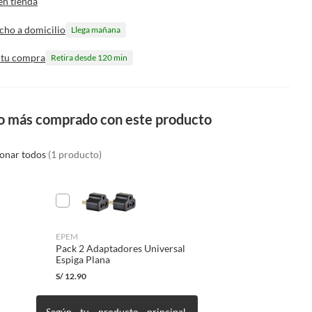
en tienda
cho a domicilio
Llega mañana
 tu compra
Retira desde 120 min
o más comprado con este producto
ionar todos
(1 producto)
EPEM
Pack 2 Adaptadores Universal
Espiga Plana
S/
12.90
Según tu producto principal,