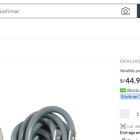
S
e
a
r
c
h
B
OPALUX
a
Vendido po
r
44.
S/
Abre tu
Envío en
−
Cód. de
Entrega e