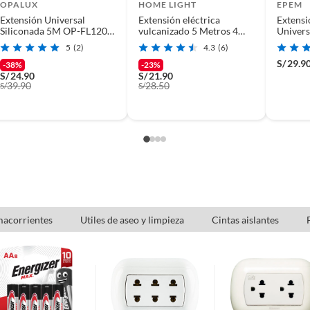
OPALUX
HOME LIGHT
EPEM
Extensión Universal
Extensión eléctrica
Extensi
Siliconada 5M OP-FL1205
vulcanizado 5 Metros 4
Univers
OPALUX
Tomas Home Light Gris
5
(2)
4.3
(6)
S/
29.9
-38%
-23%
S/
24.90
S/
21.90
(incluye asientos de inodoro con empaque abierto).
39.90
28.50
S/
S/
s de devolución y cambio:
so y otros productos para asfalto.
rodomésticos, tecnología, línea blanca, colchones, muebles,
acorrientes
Utiles de aseo y limpieza
Cintas aislantes
, sin uso y deberá contar con todos sus accesorios,
diciones (sin rayas, piquetes, abolladuras, manchas,