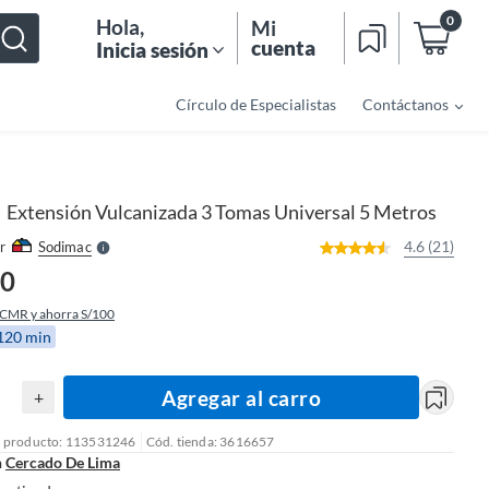
0
Hola
,
Mi
cuenta
Inicia sesión
Círculo de Especialistas
Contáctanos
o
f
n
I
r
e
Extensión Vulcanizada 3 Tomas Universal 5 Metros
|
l
l
e
4.6 (21)
r
Sodimac
S
90
 CMR y ahorra S/100
 120 min
Agregar al carro
+
l producto: 113531246
Cód. tienda: 3616657
n
Cercado De Lima