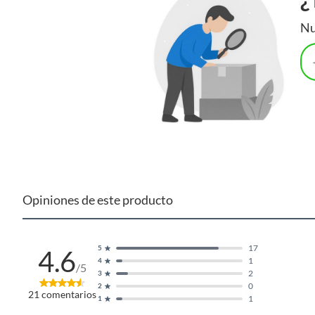
Esta extensión tiene un amperaje de 10 A, lo que la hace idea
Nu
de PVC la hace resistente al medio ambiente y su color amaril
y ligero la hace fácil de transportar y almacenar.
Complementa tu compra con product
Para completar tu compra, te recomendamos que visites la 
gran variedad de opciones para que puedas elegir la que mejo
focos led para iluminar tu hogar de forma eficiente y económi
Opiniones de este producto
17
5
4.6
1
4
/5
2
3
0
2
21
comentarios
1
1