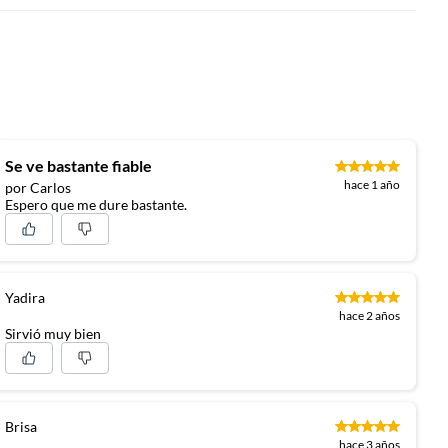
Se ve bastante fiable
hace 1 año
por Carlos
Espero que me dure bastante.
Yadira
hace 2 años
Sirvió muy bien
Brisa
hace 3 años