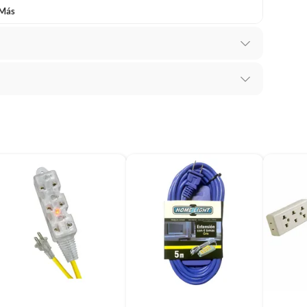
 Más
ca
mbiar un pedido si cambias de opinión durante los
das sus etiquetas y/o en sus cajas cerradas con los
mbargo, tenemos
categorías que cuentan con plazos
 por la naturaleza de los productos, no se pueden
ca