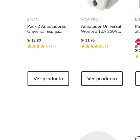
etc.).
EPEM
WONPRO
EN
Pack 2 Adaptadores
Adaptador Universal
Pa
Universal Espiga
Wonpro 10A 250V
al
Plana
S/T Gris
En
S/
12.90
S/
11.90
(
17
)
(
11
)
S/
S/
Ver producto
Ver producto
¿
Características