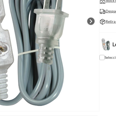
Stock 
Despa
Retira
L
Selecc