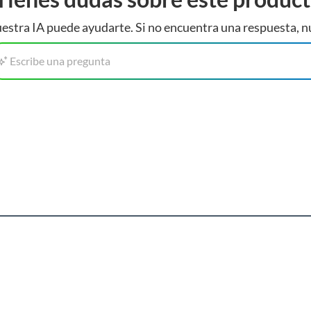
l para conectar dispositivos de bajo consumo. Su material
estra IA puede ayudarte. Si no encuentra una respuesta, n
lo la hace fácil de encontrar. Además, su diseño compacto
Escribe una pregunta
os de otras categorías
sección de tomacorrientes y enchufes. Encontrarás una
r se adapte a tus necesidades. También puedes encontrar
ca.