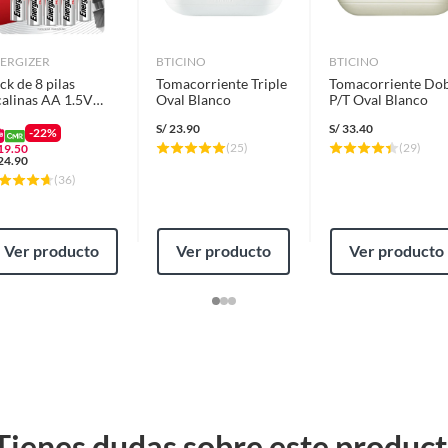
ERGIZER
BTICINO
BTICINO
ck de 8 pilas
Tomacorriente Triple
Tomacorriente Dob
calinas AA 1.5V
Oval Blanco
P/T Oval Blanco
ergizer
S/
23.90
S/
33.40
-22%
(
25
)
(
29
)
19.50
24.90
(
36
)
Ver producto
Ver producto
Ver producto
Tienes dudas sobre este produc