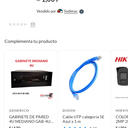
l
e
Vendido por
Sodimac
S
(0)
Complementa tu producto
GENERICO
DIXON
HIKVI
GABINETE DE PARED
Cable UTP categoría 5E
COLOR
4U MEDIANO GAB-4U
Azul x 1 m
2MP 2
MEDIANO
Hybrid
S/
130
S/
206