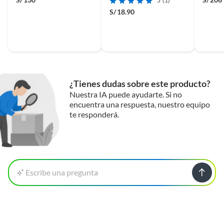
5
(1)
HK-D
S/
18.90
LIU
¿Tienes dudas sobre este producto?
Nuestra IA puede ayudarte. Si no
encuentra una respuesta, nuestro equipo
te responderá.
Escribe una pregunta