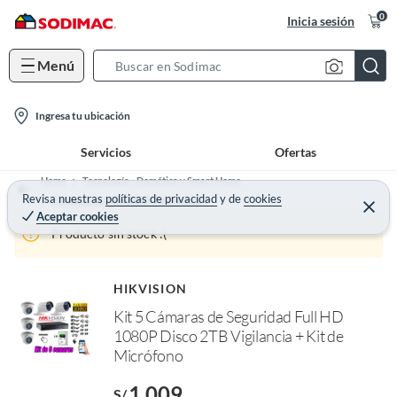
0
Inicia sesión
Menú
S
e
l
a
Ingresa tu ubicación
o
r
Servicios
Ofertas
c
c
a
h
Home
Tecnología - Domótica y Smart Home
t
Revisa nuestras
políticas de privacidad
y
de
cookies
B
Cámaras de Seguridad y Vigilancia
C
Aceptar cookies
e
i
a
r
Producto sin stock :(
o
r
r
a
n
r
-
HIKVISION
i
o
Kit 5 Cámaras de Seguridad Full HD
f
c
1080P Disco 2TB Vigilancia + Kit de
n
o
I
Micrófono
r
n
e
1,009
l
S/