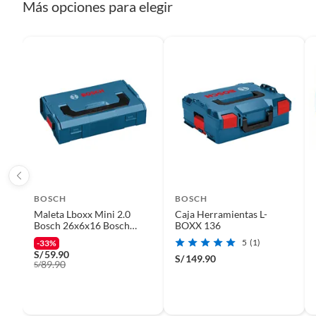
Más opciones para elegir
etc.).
BOSCH
BOSCH
Maleta Lboxx Mini 2.0
Caja Herramientas L-
Bosch 26x6x16 Bosch
BOXX 136
Profesional
5
(1)
-33%
S/
59.90
S/
149.90
89.90
S/