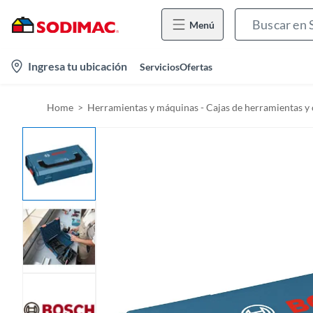
Menú
l
Ingresa tu ubicación
Servicios
Ofertas
o
c
Home
Herramientas y máquinas - Cajas de herramientas y
a
t
i
o
n
-
i
c
o
n