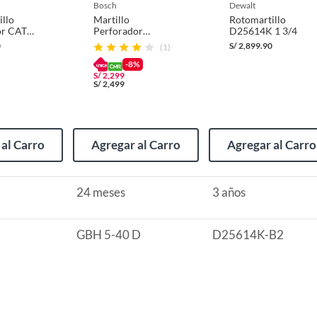
bosch
dewalt
llo
Martillo
Rotomartillo
or CAT
Perforador
D25614K 1 3/4
EléctricoBosch
0
S/
2,899.90
(1)
1150 W
-8%
S/
2,299
(incluye asientos de inodoro con empaque abierto).
S/
2,499
al Carro
Agregar al Carro
Agregar al Carro
s de devolución y cambio:
24 meses
3 años
so y otros productos para asfalto.
rodomésticos, tecnología, línea blanca, colchones, muebles,
GBH 5-40 D
D25614K-B2
, sin uso y deberá contar con todos sus accesorios,
diciones (sin rayas, piquetes, abolladuras, manchas,