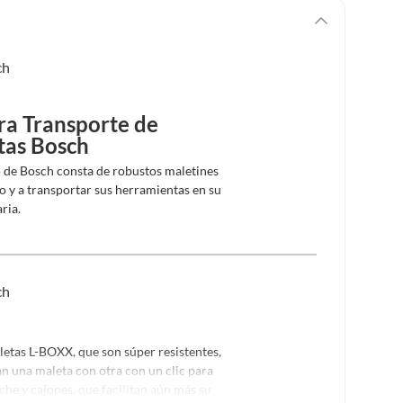
ra Transporte de
tas Bosch
 de Bosch consta de robustos maletines
jo y a transportar sus herramientas en su
aria.
tas L-BOXX, que son súper resistentes,
an una maleta con otra con un clic para
che y cajones, que facilitan aún más su