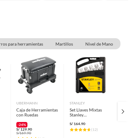
ros para herramientas
Martillos
Nivel de Mano
UBERMANN
STANLEY
BAUKER
Caja de Herramientas
Set Llaves Mixtas
Set 3 Ca
con Ruedas
Stanley
11" Bau
Milimetros/Pulgadas
S/
164.90
20 Unidades
-24%
S/
129.90
(
12
)
S/
59.90
S/
169.90
S/
74.90