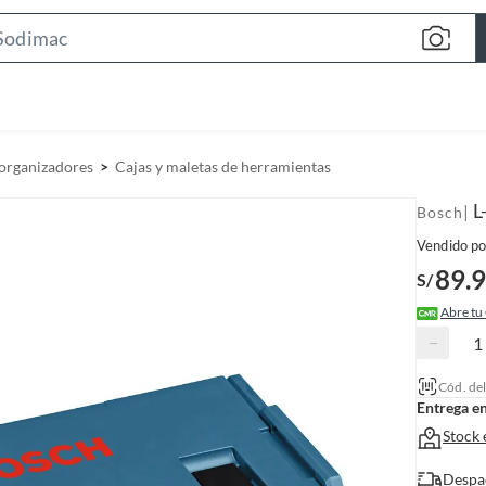
S
e
a
r
c
 organizadores
Cajas y maletas de herramientas
h
B
L
|
Bosch
a
Vendido po
r
89.
S/
Abre tu
−
Cód. de
Entrega e
Stock 
Despa