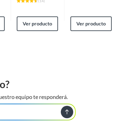
(
14
)
Ver producto
Ver producto
Ver
to?
uestro equipo te responderá.