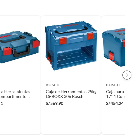
BOSCH
BOSCH
ra Herramientas
Caja de Herramientas 25kg
Caja para Herr
Compartimento
LS-BOXX 306 Bosch
17" 1 Compart
L-BOXX 136
Bosch L-BOXX 
41
S/
569.90
S/
454.24