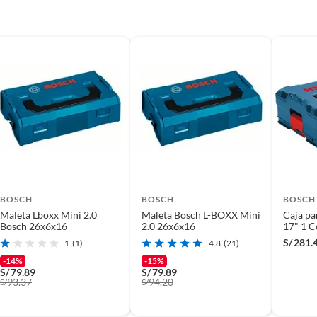
BOSCH
BOSCH
BOSCH
Maleta Lboxx Mini 2.0
Maleta Bosch L-BOXX Mini
Caja pa
Bosch 26x6x16
2.0 26x6x16
17" 1 
Bosch 
S/
281.
1
(1)
4.8
(21)
-14%
-15%
S/
79.89
S/
79.89
93.37
94.20
S/
S/