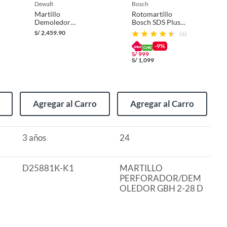
dewalt
bosch
Martillo
Rotomartillo
Demoledor
Bosch SDS Plus
Eléctrico Dewalt
Alámbrico 850W
S/
2,459.90
(6)
SDS MAX 1600W +
3 Puntas
-9%
D25881K-K1
S/
999
S/
1,099
Agregar al Carro
Agregar al Carro
3 años
24
D25881K-K1
MARTILLO
PERFORADOR/DEM
OLEDOR GBH 2-28 D