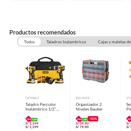
Productos recomendados
Todos
Taladros Inalambricos
Cajas y maletas d
DEWALT
BAUKER
ST
Taladro Percutor
Organizador 2
Se
Inalámbrico 1/2"
Niveles Bauker
Pi
20V+Atornillador de
Impacto Inalámbrico
-50%
1/4" 20V+Set 18
S/
1,149
S/
39.90
S/
S/
1,199
S/
79.90
S/
Pz+Bolso