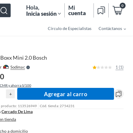
0
Hola
,
Mi
cuenta
Inicia sesión
Círculo de Especialistas
Contáctanos
o
f
n
I
r
e
-Boxx Mini 2.0 Bosch
l
l
e
1 (1)
r
Sodimac
S
90
 CMR y ahorra S/100
Agregar al carro
+
l producto: 113526949
Cód. tienda: 2754231
n
Cercado De Lima
en tienda
cho a domicilio