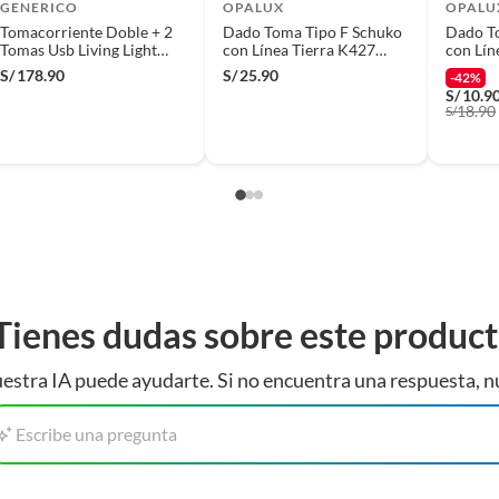
GENERICO
OPALUX
OPALU
Tomacorriente Doble + 2
Dado Toma Tipo F Schuko
Dado T
Tomas Usb Living Light
con Línea Tierra K427
con Lín
Blanco
OPALUX
OPALU
S/
178.90
S/
25.90
-42%
S/
10.9
18.90
S/
(incluye asientos de inodoro con empaque abierto).
s de devolución y cambio:
Productos
so y otros productos para asfalto.
Tienes dudas sobre este produc
rodomésticos, tecnología, línea blanca, colchones, muebles,
estra IA puede ayudarte. Si no encuentra una respuesta, n
Apadtadores
Escribe una pregunta
, sin uso y deberá contar con todos sus accesorios,
El adaptador de la marca Halux es una solución
diciones (sin rayas, piquetes, abolladuras, manchas,
innovadora diseñada para mejorar la conectividad y