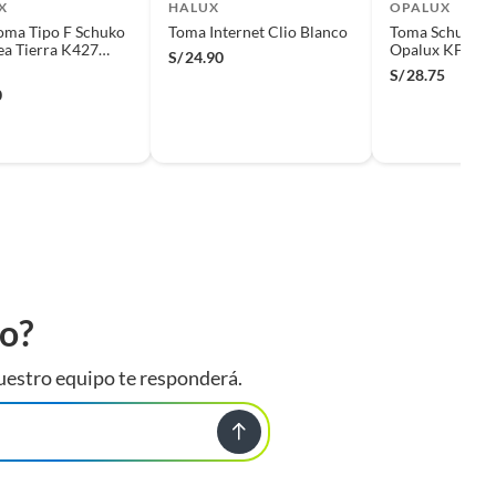
X
HALUX
OPALUX
oma Tipo F Schuko
Toma Internet Clio Blanco
Toma Schuko + 
ea Tierra K427
Opalux KF423
S/
24.90
X
S/
28.75
0
to?
uestro equipo te responderá.