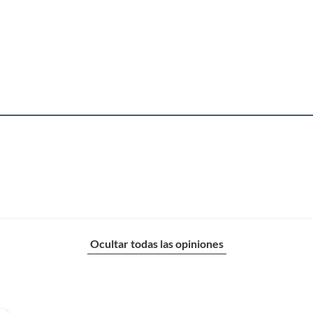
funcionalidad de diversos dispositivos electrónicos. Con
su diseño compacto y versátil, este adaptador ofrece
una amplia gama de beneficios para usuarios de todas
las edades y necesidades.
Ocultar todas las opiniones