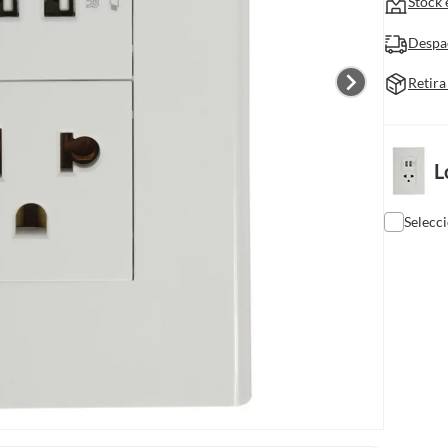
Stock 
Despa
Retira
L
Selecc