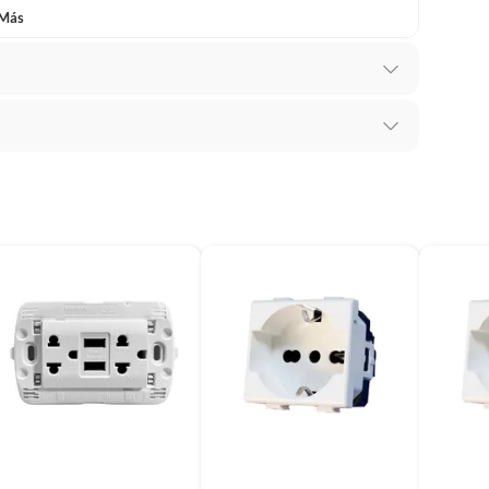
 Más
 distribución sobrepuesta
mbiar un pedido si cambias de opinión durante los
das sus etiquetas y/o en sus cajas cerradas con los
rriente mixto
mbargo, tenemos
categorías que cuentan con plazos
 por la naturaleza de los productos, no se pueden