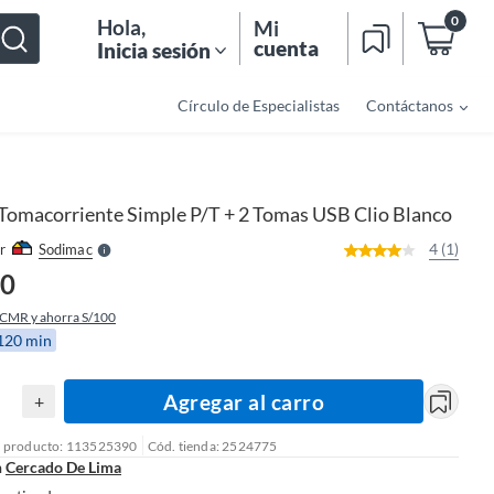
0
Hola
,
Mi
cuenta
Inicia sesión
Círculo de Especialistas
Contáctanos
o
f
n
I
r
e
Tomacorriente Simple P/T + 2 Tomas USB Clio Blanco
l
l
e
4 (1)
r
Sodimac
S
90
 CMR y ahorra S/100
 120 min
Agregar al carro
+
l producto: 113525390
Cód. tienda: 2524775
n
Cercado De Lima