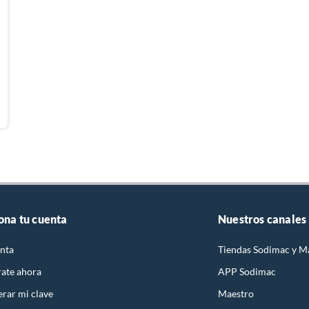
Extensiones
Las extensiones Halux de diferentes metrajes son una
solución versátil y práctica para ampliar la cobertura
eléctrica en hogares, oficinas o cualquier espacio donde
se requiera una mayor flexibilidad en la distribución de
energía. Estas extensiones, disponibles en una variedad
de longitudes, ofrecen conveniencia y seguridad,
permitiendo conectar múltiples dispositivos a una sola
toma de corriente de manera eficiente y ordenada
ona tu cuenta
Nuestros canales
nta
Tiendas Sodimac y M
rate ahora
APP Sodimac
rar mi clave
Maestro