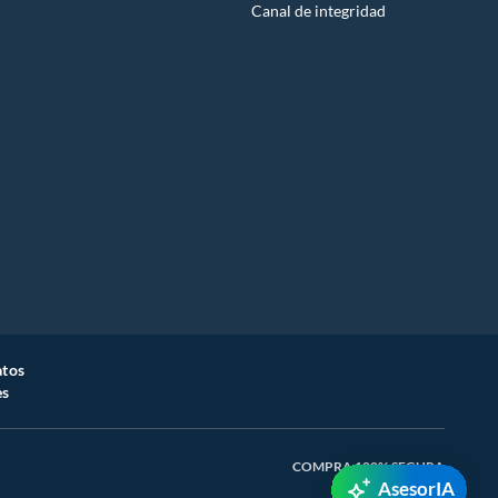
Canal de integridad
atos
es
COMPRA 100% SEGURA
AsesorIA