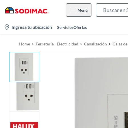
Menú
l
Ingresa tu ubicación
Servicios
Ofertas
o
c
Home
Ferretería - Electricidad
Canalización
Cajas de
a
t
i
o
n
-
i
c
o
n