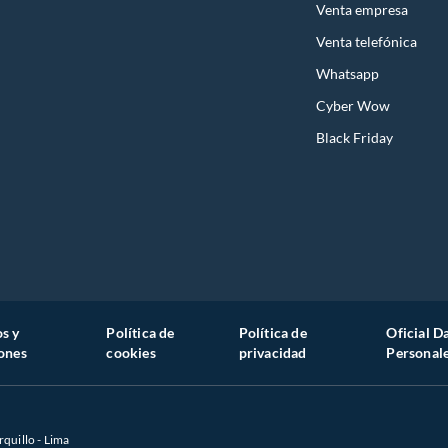
Venta empresa
Venta telefónica
Whatsapp
Cyber Wow
Black Friday
s y
Política de
Política de
Oficial D
ones
cookies
privacidad
Personal
rquillo - Lima