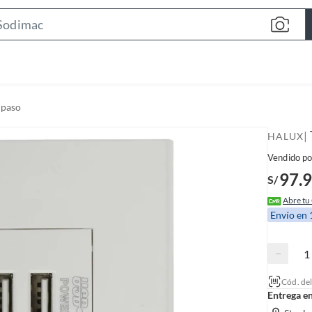
S
e
a
r
c
 paso
h
B
|
HALUX
a
Vendido po
r
97.
S/
Abre tu
Envío en
−
Cód. de
Entrega e