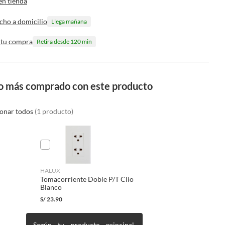
en tienda
cho a domicilio
Llega mañana
 tu compra
Retira desde 120 min
o más comprado con este producto
ionar todos
(1 producto)
HALUX
Tomacorriente Doble P/T Clio
Blanco
S/
23.90
Según tu producto principal,