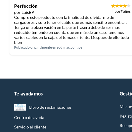
Perfección
hace 7 años
por LuisBP
Compre este producto con la finalidad de olvidarme de
cargadores y solo tener el cable que es más sencillo encontrar.
Tengo una observación en la parte trasera debe de ser más
reducido teniendo en cuenta que en más de un caso tenemos
varios cables en la caja del tomacorriente. Después de ello todo
bien
Publicado originalmente en
sodimac.com.pe
Te ayudamos
Gesti
Interruptores
Mi cue
LIbro de reclamaciones
Diseñados con tecnología avanzada y materiales de alta
Regíst
Centro de ayuda
calidad, estos interruptores ofrecen una operación
Recupe
suave y precisa, brindando comodidad y seguridad a los
Servicio al cliente
usuarios