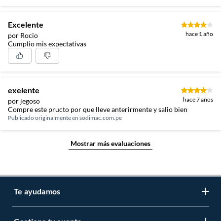
Excelente
hace 1 año
por Rocio
Cumplio mis expectativas
exelente
hace 7 años
por jegoso
Compre este pructo por que lleve anterirmente y salio bien
Publicado originalmente en
sodimac.com.pe
Mostrar más evaluaciones
Te ayudamos