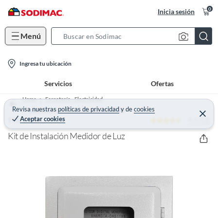
0
Inicia sesión
Menú
S
e
l
a
Ingresa tu ubicación
o
r
Servicios
Ofertas
c
c
a
h
Home
Ferretería - Electricidad
t
Revisa nuestras
políticas de privacidad
y
de
cookies
B
Interruptores y Llaves Termomagnéticas
C
Aceptar cookies
4.3 (12)
e
TKL
i
a
r
o
r
r
Kit de Instalación Medidor de Luz
a
n
r
-
i
c
o
n