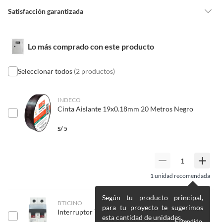
Material_
Metal, madera y PVC
Satisfacción garantizada
Nuestra
Satisfacción garantizada
te permite devolver o cambiar un
pedido si cambias de opinión durante los primeros 30 días desde que lo
Detalle de la garantía
1 año
Lo más comprado con este producto
recibes.
Lo debes entregar tal y como lo recibiste, sin uso, con todas sus
etiquetas y/o en sus cajas cerradas con los sellos originales.
Seleccionar todos
(2 productos)
Características_
Incluye 1 medidor de luz, 1 caja
porta medidor con llave, 1
Esto aplica para la mayoría de nuestros productos, sin embargo, tenemos
soporte de madera para
categorías que cuentan con plazos diferentes, otras que son más
INDECO
medidor, 1 llave
Cinta Aislante 19x0.18mm 20 Metros Negro
restrictivas y algunas que, por la naturaleza de los productos, no se
termomagnética 2 x 32
Características
pueden devolver ni cambiar
. Conoce cuáles son:
amperios. Viene cableado con
S/
5
El Kit de Instalación Medidor de Luz TKL está diseñado
cable #12 awg.
No tienen devolución o cambio si cambias de opinión
para un uso doméstico y tiene un voltaje de 220 V. El
material del kit es metal, madera y PVC, lo que garantiza
Alimentos y bebidas.
su resistencia y durabilidad. El color del kit es gris, y el
Voltaje
220 V
Productos digitales (descarga inmediata).
amperaje es de 10 A. El kit incluye un medidor de luz
1
unidad recomendada
Productos de segunda mano o reacondicionados.
digital monofásico de la marca TKL, con un diseño
Productos hechos o cortados a medida.
moderno y fácil de leer. ¡Con este kit, podrás tener un
Amperaje
Según tu producto principal,
10 A
BTICINO
control preciso de tu consumo de energía!
Pinturas color a pedido.
para tu proyecto te sugerimos
Interruptor Termomagnético 2x25A Bticino
esta cantidad de unidades.
Plantas naturales.
Entendido