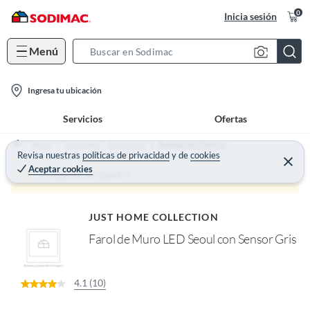
0
Inicia sesión
Menú
S
e
l
a
Ingresa tu ubicación
o
r
Servicios
Ofertas
c
c
a
h
Home
Decohogar - Iluminación
Iluminación Exterior
t
Revisa nuestras
políticas de privacidad
y
de
cookies
B
C
Aceptar cookies
e
i
a
Producto sin stock :(
r
o
r
r
a
n
r
JUST HOME COLLECTION
-
Farol de Muro LED Seoul con Sensor Gris
i
c
o
4.1 (10)
n