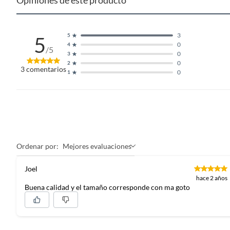
3
5
5
0
4
/5
0
3
0
2
3
comentarios
0
1
Ordenar por:
Mejores evaluaciones
Joel
hace 2 años
Buena calidad y el tamaño corresponde con ma goto