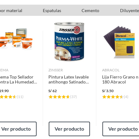
por material
Espatulas
Cemento
Diluyente
rigo y tizas, lo que le confiere una excelente calidad y
 metros cuadrados, lo que lo convierte en una opción
n tan solo 4 minutos, permitiéndote avanzar rápidamente
tos de calidad
 tu compra con lijas. Estas te ayudarán a obtener una
HEMA
ZINSSER
ABRACOL
segurando un resultado impecable. Las lijas te permiten
ema Top Sellador
Pintura Latex lavable
Lija Fierro Grano n
r adherencia de la pintura.
ntra La Humedad y
antihongo Satinado
180 Abracol
litre 1/4 Gl
Blanco 0,946L
19.90
S/
62
S/
3.50
Zinsser
(
11
)
(
37
)
(
4
)
Ver producto
Ver producto
Ver producto