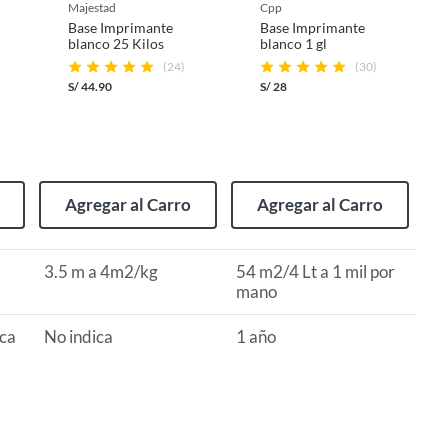
majestad
cpp
Base Imprimante
Base Imprimante
blanco 25 Kilos
blanco 1 gl
(24)
(30)
S/
44.90
S/
28
Agregar al Carro
Agregar al Carro
3.5 m a 4m2/kg
54 m2/4 Lt a 1 mil por
mano
ica
No indica
1 año