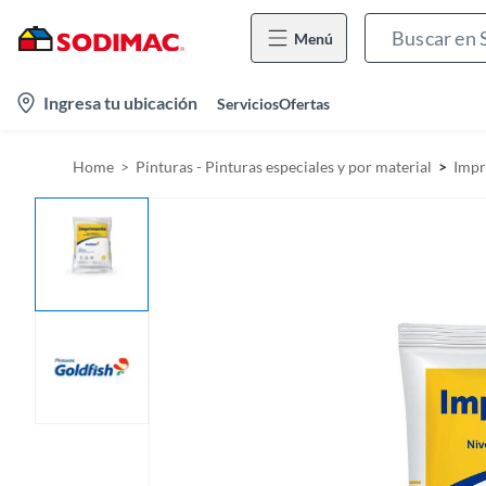
Menú
l
Ingresa tu ubicación
Servicios
Ofertas
o
c
Home
Pinturas - Pinturas especiales y por material
Impr
a
t
i
o
n
-
i
c
o
n