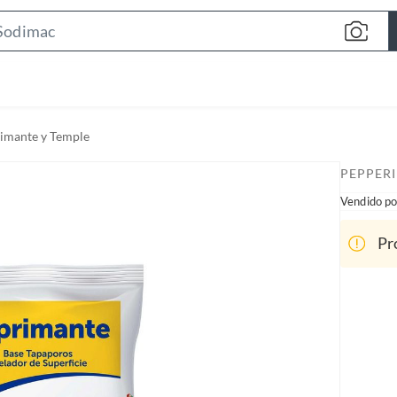
S
e
a
r
c
imante y Temple
h
B
PEPPER
a
Vendido po
r
Pr