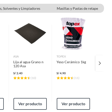
s, Solventes y Limpiadores
Masillas y Pastas de retape
Pintura para paredes
ASA
TOPEX
KOLOR
Lija al agua Grano n
Yeso Cerámico 1kg
Pack Pr
120 Asa
Unidade
S/
2.40
S/
4.90
(
10
)
(
11
)
S/
15.90
S/
18.90
Ver producto
Ver producto
Ver