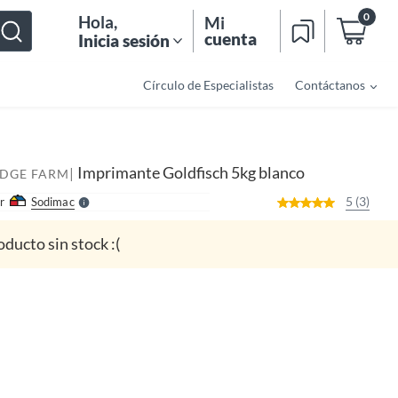
0
Hola
,
Mi
cuenta
Inicia sesión
Círculo de Especialistas
Contáctanos
o
f
n
I
r
e
Imprimante Goldfisch 5kg blanco
|
l
IDGE FARM
l
e
5 (3)
r
Sodimac
S
oducto sin stock :(