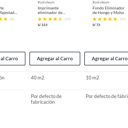
cia,Fácil de lijar,No destiza
rust oleum
rust oleum
te
Imprimante
Fondo Eliminador
Majestad
eliminador de
de Hongo y Moho
hongo 3,785L
(8)
(55)
(97)
4 h
Zinsser
S/
223
S/
72
(incluye asientos de inodoro con empaque abierto).
al Carro
Agregar al Carro
Agregar al Carro
s de devolución y cambio:
ón
40 m2
10 m2
so y otros productos para asfalto.
rodomésticos, tecnología, línea blanca, colchones, muebles,
Por defecto de
Por defecto de fábr
fabricación
, sin uso y deberá contar con todos sus accesorios,
diciones (sin rayas, piquetes, abolladuras, manchas,