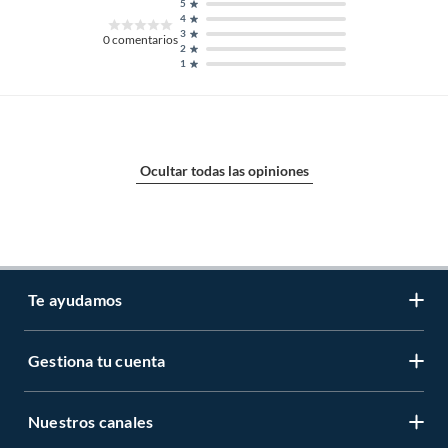
5
4
3
0
comentarios
2
1
Ocultar todas las opiniones
Te ayudamos
Gestiona tu cuenta
LIbro de reclamaciones
Centro de ayuda
Nuestros canales
Mi cuenta
Servicio al cliente