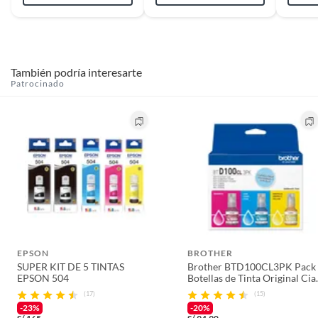
También podría interesarte
Patrocinado
EPSON
BROTHER
SUPER KIT DE 5 TINTAS
Brother BTD100CL3PK Pack
EPSON 504
Botellas de Tinta Original Cia
Magenta y Amarillo
(17)
(15)
-23%
-20%