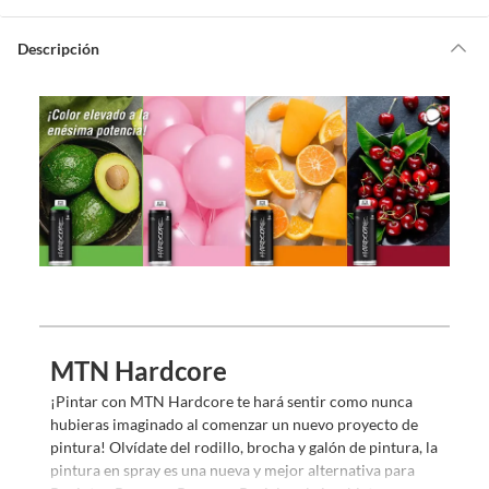
a
y
u
d
Descripción
a
m
o
s
?
MTN Hardcore
¡Pintar con MTN Hardcore te hará sentir como nunca
hubieras imaginado al comenzar un nuevo proyecto de
pintura! Olvídate del rodillo, brocha y galón de pintura, la
pintura en spray es una nueva y mejor alternativa para