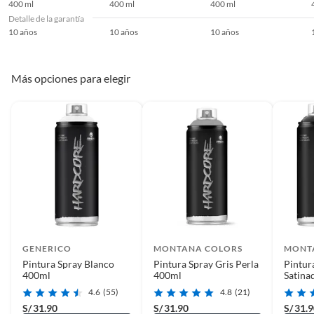
400 ml
400 ml
400 ml
gruesa, repintable a los quince
Detalle de la garantía
minutos con la misma pintura.
10 años
10 años
10 años
Utilizar en áreas ventiladas.
Más opciones para elegir
Presentación
Spray
Método de aplicación
Pistola
Lavable
Sí
Dilución
Diluyentes aromáticos
GENERICO
MONTANA COLORS
MONT
Cuidado y limpieza
Resistente
Pintura Spray Blanco
Pintura Spray Gris Perla
Pintur
400ml
400ml
Satina
4.6
(55)
4.8
(21)
Contenido
400 ml
S/
31.90
S/
31.90
S/
31.