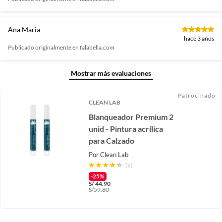
Ana Maria
hace 3 años
Publicado originalmente en
falabella.com
Mostrar más evaluaciones
Patrocinado
CLEAN LAB
Blanqueador Premium 2
unid - Pintura acrílica
para Calzado
Por
Clean Lab
(6)
-25%
S/
44.90
S/
59.80