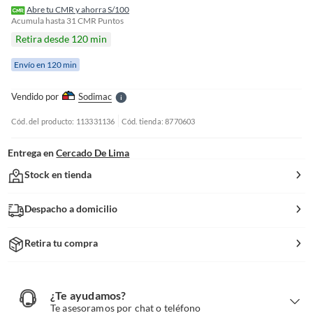
f
Abre tu CMR y ahorra S/100
n
Acumula hasta
31
CMR Puntos
I
Retira desde 120 min
r
e
Envío en 120 min
l
l
e
Vendido por
Sodimac
S
Cód. del producto: 113331136
Cód. tienda: 8770603
Entrega en
Cercado De Lima
Stock en tienda
Despacho a domicilio
Retira tu compra
¿Te ayudamos?
¿
T
Te asesoramos por chat o teléfono
e