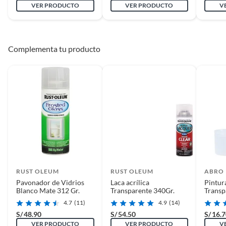
VER PRODUCTO
VER PRODUCTO
V
Aplicación
Exterior
Complementa tu producto
RUST OLEUM
RUST OLEUM
ABRO
Pavonador de Vidrios
Laca acrílica
Pintur
Blanco Mate 312 Gr.
Transparente 340Gr.
Transp
4.7
(11)
4.9
(14)
S/
48.90
S/
54.50
S/
16.
VER PRODUCTO
VER PRODUCTO
V