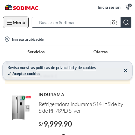
0
Inicia sesión
Menú
S
e
l
a
Ingresa tu ubicación
o
r
Servicios
Ofertas
c
c
a
h
Home
Electrohogar - Línea blanca
Refrigeración
t
Revisa nuestras
políticas de privacidad
y
de
cookies
B
C
Aceptar cookies
e
i
a
Producto sin stock :(
r
o
r
r
a
n
r
o
INDURAMA
-
f
Refrigeradora Indurama 514 Lt Side by
i
n
I
Side RI-789D Silver
c
r
o
e
9,999.90
l
S/
n
l
e