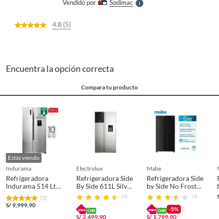
Vendido por
Sodimac
S
4.8 (5)
Encuentra la opción correcta
Compara tu producto
Estás viendo
indurama
electrolux
mabe
Refrigeradora
Refrigeradora Side
Refrigeradora Side
Indurama 514 Lt
By Side 611L Silver
by Side No Frost
Side by Side RI-
ERS65F2P5BI
520 Litros Black
(3)
(3)
(5)
789D Silver
Steel
S/
9,999.90
MSD565QMLSP0
-5%
S/
2,499.90
S/
1,799.90