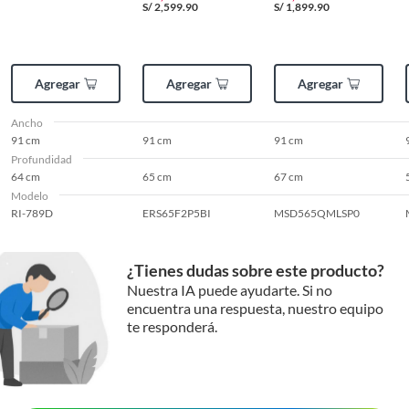
S/
2,599.90
S/
1,899.90
Agregar
Agregar
Agregar
Ancho
91 cm
91 cm
91 cm
Profundidad
64 cm
65 cm
67 cm
Modelo
RI-789D
ERS65F2P5BI
MSD565QMLSP0
¿Tienes dudas sobre este producto?
Nuestra IA puede ayudarte. Si no
encuentra una respuesta, nuestro equipo
te responderá.