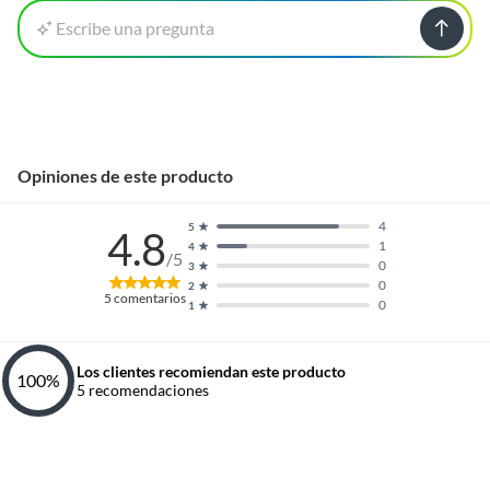
Escribe una pregunta
Opiniones de este producto
4
5
4.8
1
4
/5
0
3
0
2
5
comentarios
0
1
Los clientes recomiendan este producto
100
%
5
recomendaciones