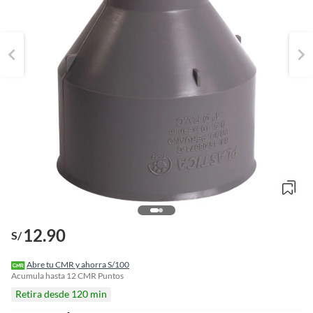
o
12.90
f
S/
n
I
r
Abre tu CMR y ahorra S/100
e
Acumula hasta
12
CMR Puntos
l
Retira desde 120 min
l
e