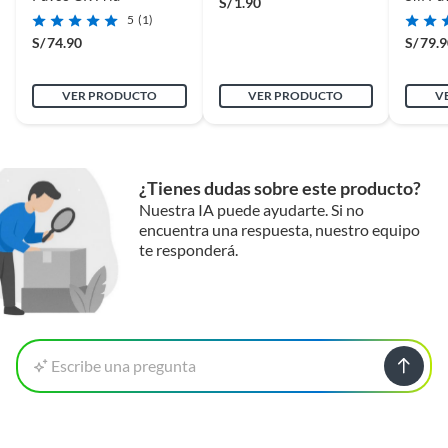
S/
1.90
5
(1)
S/
74.90
S/
79.
VER PRODUCTO
VER PRODUCTO
V
¿Tienes dudas sobre este producto?
Nuestra IA puede ayudarte. Si no
encuentra una respuesta, nuestro equipo
te responderá.
Escribe una pregunta