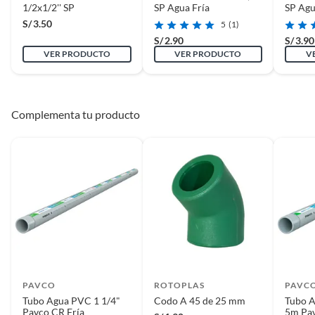
1/2x1/2'' SP
SP Agua Fría
SP Agu
¿Cómo elegir cañerías y
S/
3.50
5
(1)
tuberías?
S/
2.90
S/
3.90
VER PRODUCTO
VER PRODUCTO
V
La red de tuberías del baño o la cocina no se puede hacer
con cualquier material. Existen ciertas normas
dependiendo del suministro de agua fría, caliente o el
desagüe que nos dicen si es mejor usar cañerias o fiting de
Complementa tu producto
cobre, pvc, cpvc.
PAVCO
ROTOPLAS
PAVC
Tubo Agua PVC 1 1/4"
Codo A 45 de 25 mm
Tubo A
Pavco CR Fría
5m Pav