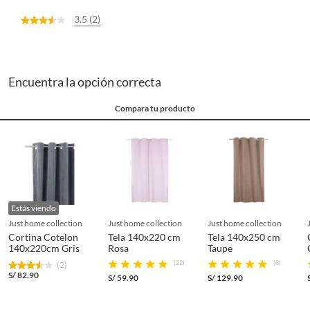
3.5 (2)
Encuentra la opción correcta
Compara tu producto
Estás viendo
just home collection
just home collection
just home collection
Cortina Cotelon
Tela 140x220 cm
Tela 140x250 cm
140x220cm Gris
Rosa
Taupe
(22)
(8)
(2)
S/
82.90
S/
59.90
S/
129.90