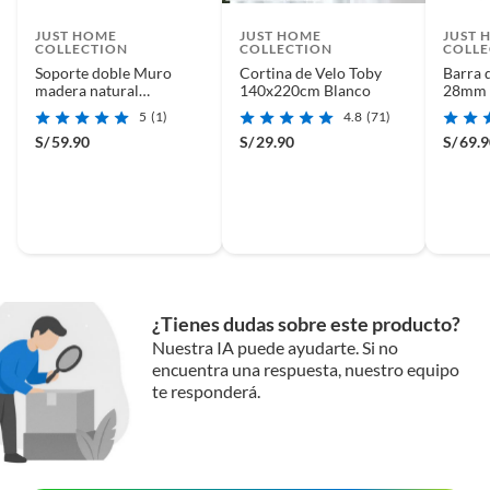
JUST HOME
JUST HOME
JUST 
COLLECTION
COLLECTION
COLLE
Soporte doble Muro
Cortina de Velo Toby
Barra 
madera natural
140x220cm Blanco
28mm 
28/28mm (2un)
5
(1)
4.8
(71)
S/
59.90
S/
29.90
S/
69.
¿Tienes dudas sobre este producto?
Nuestra IA puede ayudarte. Si no
encuentra una respuesta, nuestro equipo
te responderá.