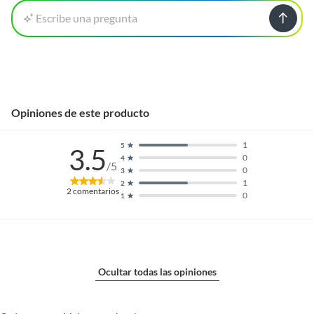
Escribe una pregunta
Opiniones de este producto
1
5
3.5
0
4
/5
0
3
1
2
2
comentarios
0
1
Ocultar todas las opiniones