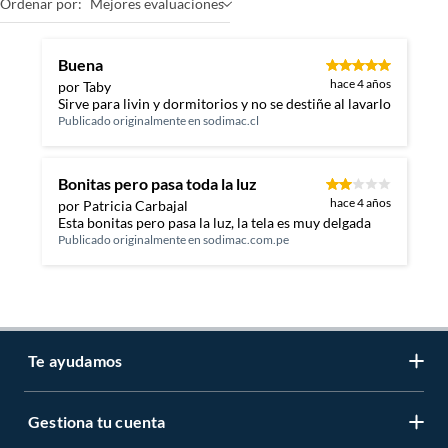
Ordenar por:
Mejores evaluaciones
Buena
hace 4 años
por Taby
Sirve para livin y dormitorios y no se destiñe al lavarlo
Publicado originalmente en
sodimac.cl
Bonitas pero pasa toda la luz
hace 4 años
por Patricia Carbajal
Esta bonitas pero pasa la luz, la tela es muy delgada
Publicado originalmente en
sodimac.com.pe
Te ayudamos
Gestiona tu cuenta
LIbro de reclamaciones