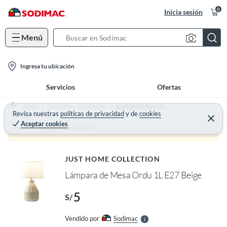
0
Inicia sesión
Menú
S
e
l
a
Ingresa tu ubicación
o
r
Servicios
Ofertas
c
c
a
h
Home
Decohogar - Iluminación
Iluminación Interior
t
Revisa nuestras
políticas de privacidad
y
de
cookies
B
C
Aceptar cookies
e
i
a
Producto sin stock :(
r
o
r
r
a
o
n
r
f
JUST HOME COLLECTION
-
n
I
Lámpara de Mesa Ordu 1L E27 Beige
i
r
c
e
5
l
S/
o
l
n
e
Vendido por
Sodimac
S