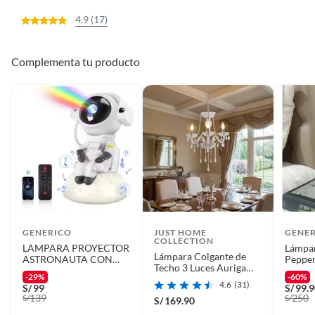
4.9 (17)
Complementa tu producto
GENERICO
JUST HOME
GENE
COLLECTION
LAMPARA PROYECTOR
Lámpar
Lámpara Colgante de
ASTRONAUTA CON
Pepper
Techo 3 Luces Auriga
PARLANTE
-29%
-60%
Plateada
4.6
(31)
S/
99
S/
99.
139
250
S/
S/
S/
169.90