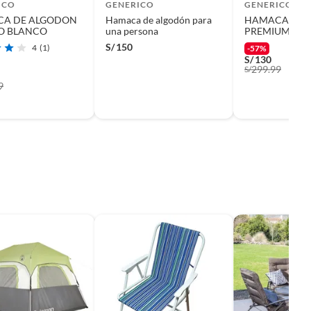
ICO
GENERICO
GENERICO
A DE ALGODON
Hamaca de algodón para
HAMACA DE 
O BLANCO
una persona
PREMIUM
S/
150
4
(1)
-57%
S/
130
299.99
S/
9