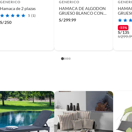
GENERICO
GENERICO
GENER
Hamaca de 2 plazas
HAMACA DE ALGODON
HAMAC
GRUESO BLANCO CON
GRUES
5
(1)
FLECOS
S/
299.99
S/
250
-55%
S/
135
(incluye asientos de inodoro con empaque abierto).
299.9
S/
s de devolución y cambio:
so y otros productos para asfalto.
rodomésticos, tecnología, línea blanca, colchones, muebles,
, sin uso y deberá contar con todos sus accesorios,
diciones (sin rayas, piquetes, abolladuras, manchas,