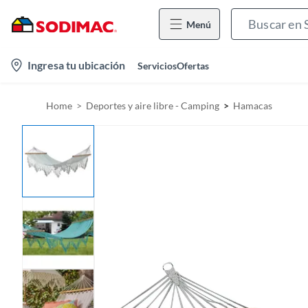
Menú
l
Ingresa tu ubicación
Servicios
Ofertas
o
c
Home
Deportes y aire libre - Camping
Hamacas
a
t
i
o
n
-
i
c
o
n