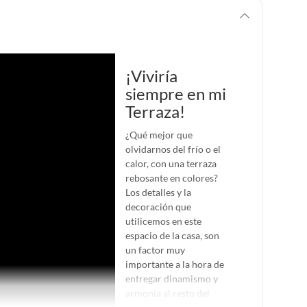
¡Viviría
siempre en mi
Terraza!
¿Qué mejor que
olvidarnos del frío o el
calor, con una terraza
rebosante en colores?
Los detalles y la
decoración que
utilicemos en este
espacio de la casa, son
un factor muy
importante a la hora de
entregar dinamismo y
armonía al resto del