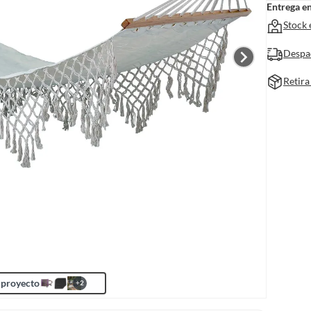
Entrega e
Stock 
Despa
Retira
 proyecto
+
2