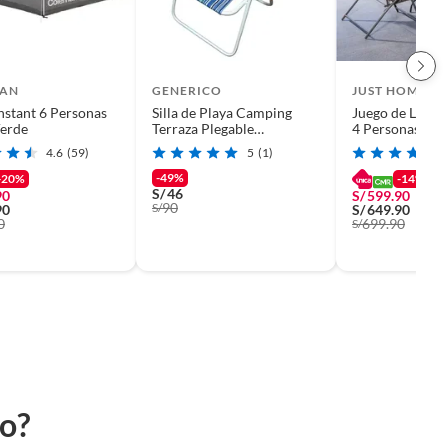
AN
GENERICO
JUST HOME C
nstant 6 Personas
Silla de Playa Camping
Juego de Living
Verde
Terraza Plegable
4 Personas Sao
Multicolor
4.6
(59)
5
(1)
-49%
-20%
-14%
S/
46
90
S/
599.90
90
S/
90
S/
649.90
0
699.90
S/
to?