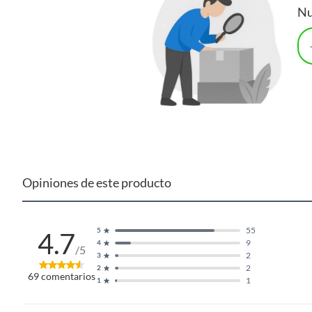
Nu
Opiniones de este producto
55
5
4.7
9
4
/5
2
3
2
2
69
comentarios
1
1