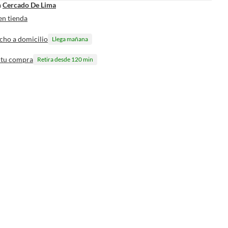
n
Cercado De Lima
en tienda
cho a domicilio
Llega mañana
 tu compra
Retira desde 120 min