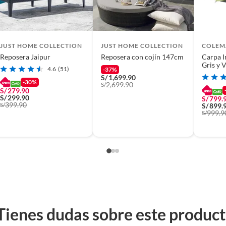
JUST HOME COLLECTION
JUST HOME COLLECTION
COLEM
Reposera Jaipur
Reposera con cojín 147cm
Carpa I
Gris y 
4.6
(51)
-37%
S/
1,699.90
-30%
2,699.90
S/
S/
279.90
S/
299.90
S/
799.
399.90
S/
S/
899.
999.9
S/
Tienes dudas sobre este produc