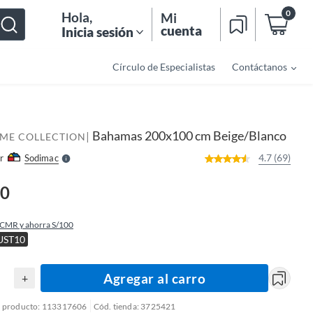
0
Hola
,
Mi
cuenta
Inicia sesión
Círculo de Especialistas
Contáctanos
o
f
n
I
r
e
Bahamas 200x100 cm Beige/Blanco
|
l
OME COLLECTION
l
e
4.7 (69)
r
Sodimac
S
90
 CMR y ahorra S/100
UST10
Agregar al carro
+
l producto: 113317606
Cód. tienda: 3725421