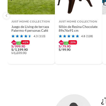
etc.).
JUST HOME COLLECTION
JUST HOME COLLECTION
Juego de Living de terraza
Sillón de Resina Chocolate
Palermo 4 personas Café
89x76x91 cm
4.3
(113)
4.8
(128)
-41%
-20%
S/
999.90
S/
79.90
S/
1,199.90
S/
99.90
1,699.90
S/
¿