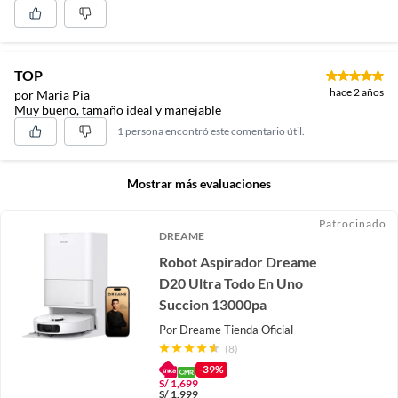
TOP
hace 2 años
por Maria Pia
Muy bueno, tamaño ideal y manejable
1 persona encontró este comentario útil.
Mostrar más evaluaciones
Patrocinado
DREAME
Robot Aspirador Dreame
D20 Ultra Todo En Uno
Succion 13000pa
Por
Dreame Tienda Oficial
(8)
-39%
S/
1,699
S/
1,999