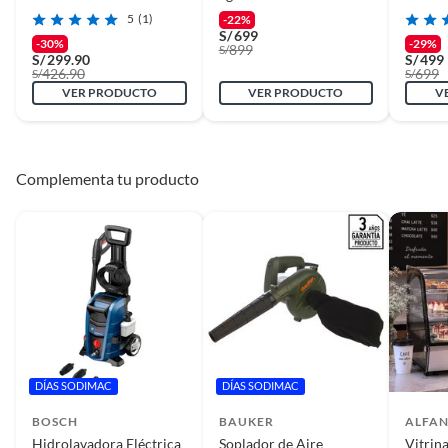
15L
Karcher
Para P
5
(1)
-22%
S/
699
-30%
-29%
899
S/
S/
299.90
S/
499
426.90
699
S/
S/
VER PRODUCTO
VER PRODUCTO
V
Complementa tu producto
DÍAS SODIMAC
DÍAS SODIMAC
BOSCH
BAUKER
ALFA
Hidrolavadora Eléctrica
Soplador de Aire
Vitrin