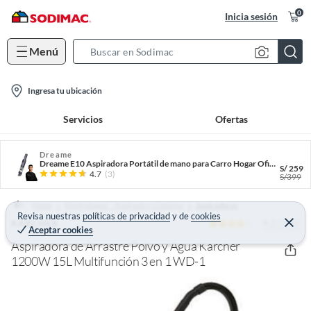
0
Inicia sesión
Menú
S
e
l
a
Ingresa tu ubicación
o
r
Servicios
Ofertas
c
c
a
h
t
Dreame
B
Dreame E10 Aspiradora Portátil de mano para Carro Hogar Oficina Succión 14.000pa
S/
259
i
a
4.7
(3)
S/
399
o
r
n
Home
Electrohogar - Aspirado y Limpieza
Aspiradoras
Revisa nuestras
políticas de privacidad
y
de
cookies
-
4.2 (146)
C
KARCHER
Aceptar cookies
e
i
r
Aspiradora de Arrastre Polvo y Agua Karcher
r
c
a
1200W 15L Multifunción 3 en 1 WD-1
r
o
n