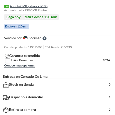
o
f
Abre tu CMR y ahorra S/100
n
Acumula hasta
299
CMR Puntos
I
Llega hoy
Retira desde 120 min
r
e
Envío en 120 min
l
l
e
Vendido por
Sodimac
S
Cód. del producto: 113315803
Cód. tienda: 2150913
Garantía extendida
1 año: Reemplazo
S/
76
Conocer más opciones
Entrega en
Cercado De Lima
Stock en tienda
Despacho a domicilio
Retira tu compra