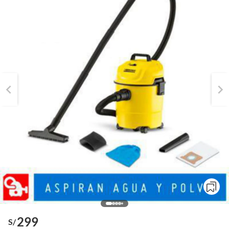
299
S/