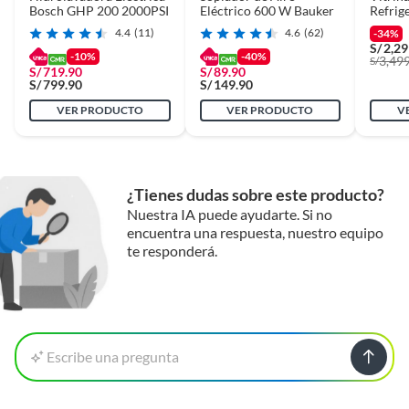
Bosch GHP 200 2000PSI
Eléctrico 600 W Bauker
Refrig
ALFAN
4.4
(11)
4.6
(62)
-34%
Cafete
S/
2,29
-10%
-40%
3,49
S/
S/
719.90
S/
89.90
S/
799.90
S/
149.90
VER PRODUCTO
VER PRODUCTO
V
¿Tienes dudas sobre este producto?
Nuestra IA puede ayudarte. Si no
encuentra una respuesta, nuestro equipo
te responderá.
Escribe una pregunta