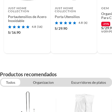
JUST HOME
JUST HOME
OEM
COLLECTION
COLLECTION
Organi
Portautensilios de Acero
Porta Utensilios
Para C
Inoxidable
Cuchil
4.8
(6)
-25%
4.8
(16)
S/
29.
S/
29.90
39.9
S/
S/
16.90
Productos recomendados
Todos
Organizacion
Escurridores de platos
Portacubiertos y Utensilios
Muebles y Organizacion
Colgadores de Ropa
Contenedores y frascos