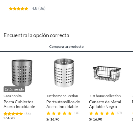
4.8 (86)
Encuentra la opción correcta
Compara tu producto
Estás viendo
casa bonita
just home collection
just home collection
Porta Cubiertos
Portautensilios de
Canasto de Metal
Acero Inoxidable
Acero Inoxidable
Apilable Negro
(16)
(77)
(86)
S/
4.90
S/
16.90
S/
16.90