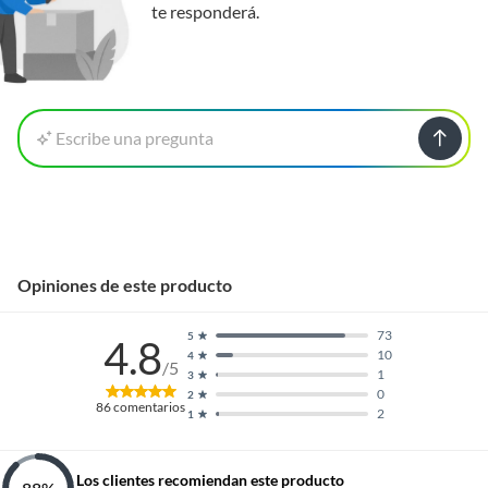
te responderá.
Escribe una pregunta
Opiniones de este producto
73
5
4.8
10
4
/5
1
3
0
2
86
comentarios
2
1
Los clientes recomiendan este producto